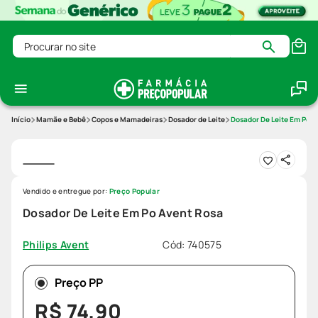
Procurar no site
Mamãe e Bebê
Copos e Mamadeiras
Dosador de Leite
Dosador De Leite Em Po A
Vendido e entregue por:
Preço Popular
Dosador De Leite Em Po Avent Rosa
Cód
:
740575
Philips Avent
Preço PP
R$
74
,
90