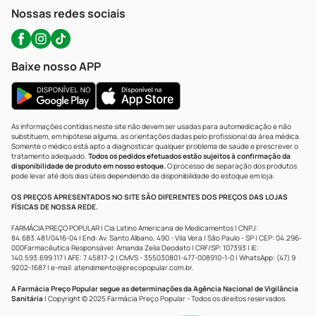
Atendimento@precopopular.com.br
Nossas redes sociais
Baixe nosso APP
As informações contidas neste site não devem ser usadas para automedicação e não
substituem, em hipótese alguma, as orientações dadas pelo profissional da área médica.
Somente o médico está apto a diagnosticar qualquer problema de saúde e prescrever o
tratamento adequado.
Todos os pedidos efetuados estão sujeitos à confirmação da
disponibilidade de produto em nosso estoque.
O processo de separação dos produtos
pode levar até dois dias úteis dependendo da disponibilidade do estoque em loja.
OS PREÇOS APRESENTADOS NO SITE SÃO DIFERENTES DOS PREÇOS DAS LOJAS
FÍSICAS DE NOSSA REDE.
FARMÁCIA PREÇO POPULAR | Cia Latino Americana de Medicamentos | CNPJ:
84.683.481/0416-04 | End: Av. Santo Albano, 490 - Vila Vera | São Paulo - SP | CEP: 04.296-
000Farmacêutica Responsável: Amanda Zelia Deodato | CRF/SP: 107393 | IE:
140.593.699.117 | AFE: 7.45817-2 | CMVS - 355030801-477-008910-1-0 | WhatsApp: (47) 9
9202-1687 | e-mail:
atendimento@precopopular.com.br
.
A Farmácia Preço Popular segue as determinações da Agência Nacional de Vigilância
Sanitária
| Copyright © 2025 Farmácia Preço Popular - Todos os direitos reservados.