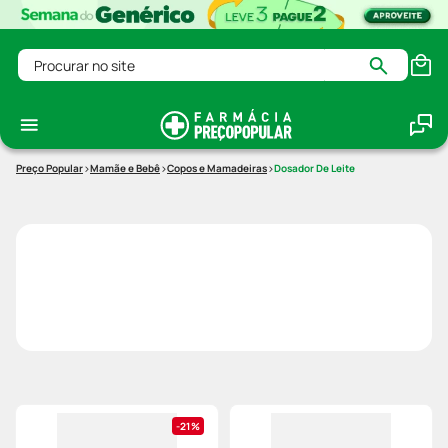
Procurar no site
Mamãe e Bebê
Copos e Mamadeiras
Dosador De Leite
21%