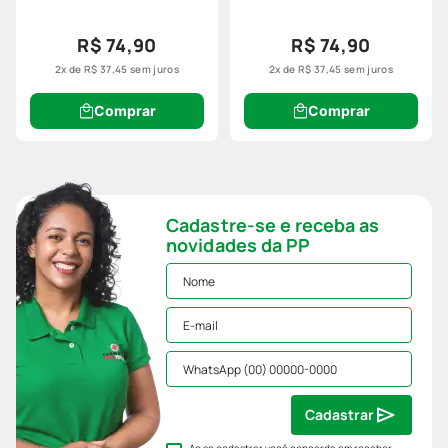
R$ 74,90
R$ 74,90
2
x de
R$
37
,
45
sem juros
2
x de
R$
37
,
45
sem juros
Comprar
Comprar
Cadastre-se e receba as
novidades da PP
Cadastrar