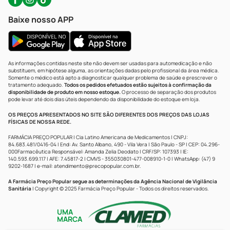
Baixe nosso APP
As informações contidas neste site não devem ser usadas para automedicação e não
substituem, em hipótese alguma, as orientações dadas pelo profissional da área médica.
Somente o médico está apto a diagnosticar qualquer problema de saúde e prescrever o
tratamento adequado.
Todos os pedidos efetuados estão sujeitos à confirmação da
disponibilidade de produto em nosso estoque.
O processo de separação dos produtos
pode levar até dois dias úteis dependendo da disponibilidade do estoque em loja.
OS PREÇOS APRESENTADOS NO SITE SÃO DIFERENTES DOS PREÇOS DAS LOJAS
FÍSICAS DE NOSSA REDE.
FARMÁCIA PREÇO POPULAR | Cia Latino Americana de Medicamentos | CNPJ:
84.683.481/0416-04 | End: Av. Santo Albano, 490 - Vila Vera | São Paulo - SP | CEP: 04.296-
000Farmacêutica Responsável: Amanda Zelia Deodato | CRF/SP: 107393 | IE:
140.593.699.117 | AFE: 7.45817-2 | CMVS - 355030801-477-008910-1-0 | WhatsApp: (47) 9
9202-1687 | e-mail:
atendimento@precopopular.com.br
.
A Farmácia Preço Popular segue as determinações da Agência Nacional de Vigilância
Sanitária
| Copyright © 2025 Farmácia Preço Popular - Todos os direitos reservados.
UMA
MARCA