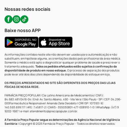
WhatsApp (47) 9202-1687
Atendimento@precopopular.com.br
Nossas redes sociais
Baixe nosso APP
As informações contidas neste site não devem ser usadas para automedicação e não
substituem, em hipótese alguma, as orientações dadas pelo profissional da área médica.
Somente o médico está apto a diagnosticar qualquer problema de saúde e prescrever o
tratamento adequado.
Todos os pedidos efetuados estão sujeitos à confirmação da
disponibilidade de produto em nosso estoque.
O processo de separação dos produtos
pode levar até dois dias úteis dependendo da disponibilidade do estoque em loja.
OS PREÇOS APRESENTADOS NO SITE SÃO DIFERENTES DOS PREÇOS DAS LOJAS
FÍSICAS DE NOSSA REDE.
FARMÁCIA PREÇO POPULAR | Cia Latino Americana de Medicamentos | CNPJ:
84.683.481/0416-04 | End: Av. Santo Albano, 490 - Vila Vera | São Paulo - SP | CEP: 04.296-
000Farmacêutica Responsável: Amanda Zelia Deodato | CRF/SP: 107393 | IE:
140.593.699.117 | AFE: 7.45817-2 | CMVS - 355030801-477-008910-1-0 | WhatsApp: (47) 9
9202-1687 | e-mail:
atendimento@precopopular.com.br
.
A Farmácia Preço Popular segue as determinações da Agência Nacional de Vigilância
Sanitária
| Copyright © 2025 Farmácia Preço Popular - Todos os direitos reservados.