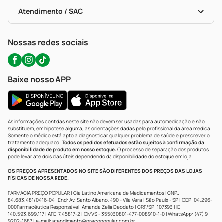
Bulas De A A Z
Autoteste Covid-19
Certificado De Segurança
Políticas De Marketplace
Portal Da Privacidade
Atendimento / SAC
Política De Privacidade
WhatsApp (47) 9202-1687
Atendimento@precopopular.com.br
Nossas redes sociais
Baixe nosso APP
As informações contidas neste site não devem ser usadas para automedicação e não
substituem, em hipótese alguma, as orientações dadas pelo profissional da área médica.
Somente o médico está apto a diagnosticar qualquer problema de saúde e prescrever o
tratamento adequado.
Todos os pedidos efetuados estão sujeitos à confirmação da
disponibilidade de produto em nosso estoque.
O processo de separação dos produtos
pode levar até dois dias úteis dependendo da disponibilidade do estoque em loja.
OS PREÇOS APRESENTADOS NO SITE SÃO DIFERENTES DOS PREÇOS DAS LOJAS
FÍSICAS DE NOSSA REDE.
FARMÁCIA PREÇO POPULAR | Cia Latino Americana de Medicamentos | CNPJ:
84.683.481/0416-04 | End: Av. Santo Albano, 490 - Vila Vera | São Paulo - SP | CEP: 04.296-
000Farmacêutica Responsável: Amanda Zelia Deodato | CRF/SP: 107393 | IE:
140.593.699.117 | AFE: 7.45817-2 | CMVS - 355030801-477-008910-1-0 | WhatsApp: (47) 9
9202-1687 | e-mail:
atendimento@precopopular.com.br
.