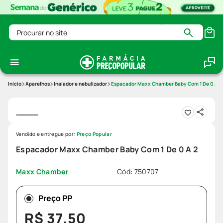
Procurar no site
Aparelhos
Inalador e nebulizador
Espacador Maxx Chamber Baby Com 1 De 0 A 2
Vendido e entregue por:
Preço Popular
Espacador Maxx Chamber Baby Com 1 De 0 A 2
Cód
:
750707
Maxx Chamber
Preço PP
R$
37
,
50