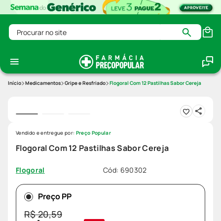
Procurar no site
Medicamentos
Gripe e Resfriado
Flogoral Com 12 Pastilhas Sabor Cereja
Vendido e entregue por:
Preço Popular
Flogoral Com 12 Pastilhas Sabor Cereja
Cód
:
690302
Flogoral
Preço PP
R$
20
,
59