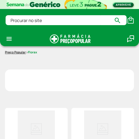
Procurar no site
Florax