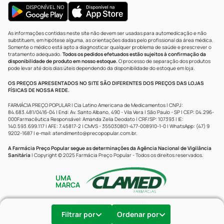
As informações contidas neste site não devem ser usadas para automedicação e não
substituem, em hipótese alguma, as orientações dadas pelo profissional da área médica.
Somente o médico está apto a diagnosticar qualquer problema de saúde e prescrever o
tratamento adequado.
Todos os pedidos efetuados estão sujeitos à confirmação da
disponibilidade de produto em nosso estoque.
O processo de separação dos produtos
pode levar até dois dias úteis dependendo da disponibilidade do estoque em loja.
OS PREÇOS APRESENTADOS NO SITE SÃO DIFERENTES DOS PREÇOS DAS LOJAS
FÍSICAS DE NOSSA REDE.
FARMÁCIA PREÇO POPULAR | Cia Latino Americana de Medicamentos | CNPJ:
84.683.481/0416-04 | End: Av. Santo Albano, 490 - Vila Vera | São Paulo - SP | CEP: 04.296-
000Farmacêutica Responsável: Amanda Zelia Deodato | CRF/SP: 107393 | IE:
140.593.699.117 | AFE: 7.45817-2 | CMVS - 355030801-477-008910-1-0 | WhatsApp: (47) 9
9202-1687 | e-mail:
atendimento@precopopular.com.br
.
A Farmácia Preço Popular segue as determinações da Agência Nacional de Vigilância
Sanitária
| Copyright © 2025 Farmácia Preço Popular - Todos os direitos reservados.
UMA
MARCA
Powered by
Developed by
Filtrar por
Ordenar por