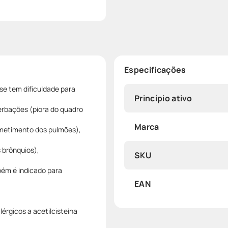
Especificações
e tem dificuldade para
Princípio ativo
erbações (piora do quadro
Marca
metimento dos pulmões),
 brônquios),
SKU
bém é indicado para
EAN
rgicos a acetilcisteína