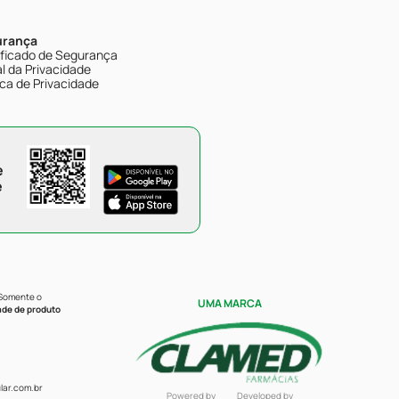
urança
ificado de Segurança
l da Privacidade
ica de Privacidade
e
e
 Somente o
UMA MARCA
ade de produto
ar.com.br
Powered by
Developed by