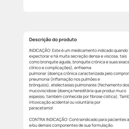
Descrição do produto
INDICAÇÃO: Este é um medicamento indicado quando s
expectorar e há muita secreção densa e viscosa, tais
como bronquite aguda, bronquite crônica e suas exac
clínico e complicações), enfisema
pulmonar (doença crônica caracterizada pelo compro
pneumonia (inflamação nos pulmões e
brônquios), atelectasias pulmonares (fechamento dos
mucoviscidose (doença hereditária que produz muco
espesso, também conhecida por fibrose cística). Tam
intoxicação acidental ou voluntária por
paracetamol
CONTRA INDICAÇÃO: Contraindicado para pacientes alé
e/ou demais componentes de sua formulação.