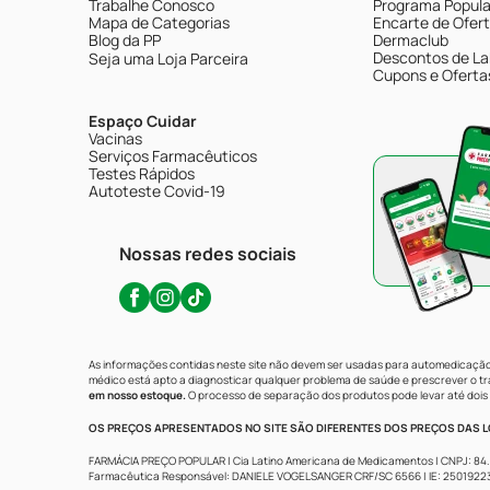
Trabalhe Conosco
Programa Popular
Mapa de Categorias
Encarte de Ofer
Blog da PP
Dermaclub
Descontos de La
Seja uma Loja Parceira
Cupons e Oferta
Espaço Cuidar
Vacinas
Serviços Farmacêuticos
Testes Rápidos
Autoteste Covid-19
Nossas redes sociais
As informações contidas neste site não devem ser usadas para automedicação 
médico está apto a diagnosticar qualquer problema de saúde e prescrever o 
em nosso estoque.
O processo de separação dos produtos pode levar até dois 
OS PREÇOS APRESENTADOS NO SITE SÃO DIFERENTES DOS PREÇOS DAS LO
FARMÁCIA PREÇO POPULAR | Cia Latino Americana de Medicamentos | CNPJ: 84.683.
Farmacêutica Responsável: DANIELE VOGELSANGER CRF/SC 6566 | IE: 250192233 | 