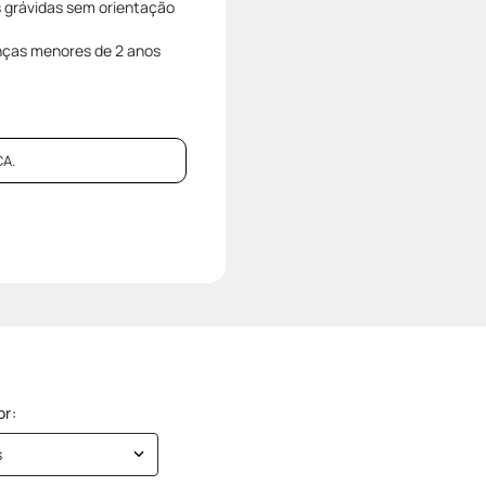
s grávidas sem orientação
nças menores de 2 anos
A.
s