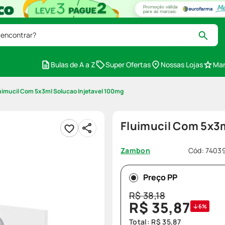
 encontrar?
Bulas de A a Z
Super Ofertas
Nossas Lojas
Mar
uimucil Com 5x3ml Solucao Injetavel 100mg
Fluimucil Com 5x3
Cód
:
7403
Zambon
Preço PP
R$
38
,
18
R$
35
,
87
6%
Total:
R$
35
,
87