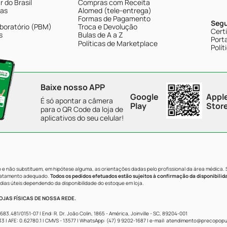
 do Brasil
Compras com Receita
tas
Alomed (tele-entrega)
Formas de Pagamento
Seg
boratório (PBM)
Troca e Devolução
Cert
s
Bulas de A a Z
Porta
Políticas de Marketplace
Polít
Baixe nosso APP
Google
Appl
É só apontar a câmera
Play
Stor
para o QR Code da loja de
aplicativos do seu celular!
e não substituem, em hipótese alguma, as orientações dadas pelo profissional da área médica.
tratamento adequado.
Todos os pedidos efetuados estão sujeitos à confirmação da disponibilid
dias úteis dependendo da disponibilidade do estoque em loja.
JAS FÍSICAS DE NOSSA REDE.
481/0151-07 | End: R. Dr. João Colin, 1865 - América, Joinville - SC, 89204-001
AFE: 0.62780.1 | CMVS - 13577 | WhatsApp: (47) 9 9202-1687 | e-mail:
atendimento@precopopul