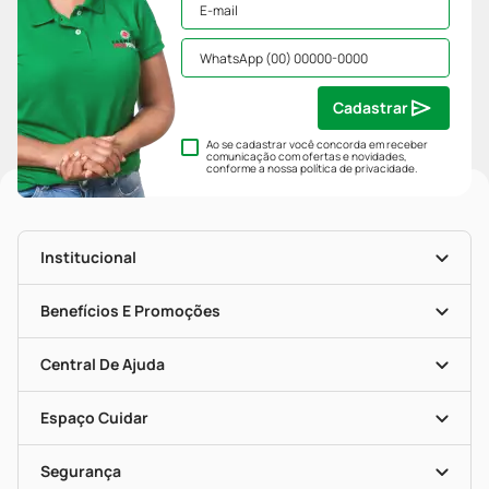
Cadastrar
Ao se cadastrar você concorda em receber
comunicação com ofertas e novidades,
conforme a nossa
política de privacidade
.
Institucional
História
Nossas Lojas
Benefícios E Promoções
Trabalhe Conosco
Mapa De Categorias
Clube PP
Blog Da PP
Convênios
Central De Ajuda
Seja Uma Loja Parceira
Programa Popular Do Brasil
Encarte De Ofertas
Entrega
Dermaclub
Recompra Programada
Espaço Cuidar
Descontos De Laboratório (PBM)
Compras Com Receita
Cupons E Ofertas
Alomed (tele-Entrega)
Vacinas
Formas De Pagamento
Serviços Farmacêuticos
Segurança
Troca E Devolução
Testes Rápidos