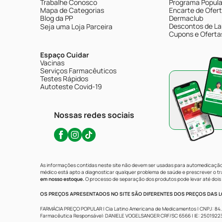
Trabalhe Conosco
Programa Popular
Mapa de Categorias
Encarte de Ofer
Blog da PP
Dermaclub
Descontos de La
Seja uma Loja Parceira
Cupons e Oferta
Espaço Cuidar
Vacinas
Serviços Farmacêuticos
Testes Rápidos
Autoteste Covid-19
Nossas redes sociais
As informações contidas neste site não devem ser usadas para automedicação 
médico está apto a diagnosticar qualquer problema de saúde e prescrever o 
em nosso estoque.
O processo de separação dos produtos pode levar até dois 
OS PREÇOS APRESENTADOS NO SITE SÃO DIFERENTES DOS PREÇOS DAS LO
FARMÁCIA PREÇO POPULAR | Cia Latino Americana de Medicamentos | CNPJ: 84.683.
Farmacêutica Responsável: DANIELE VOGELSANGER CRF/SC 6566 | IE: 250192233 | 