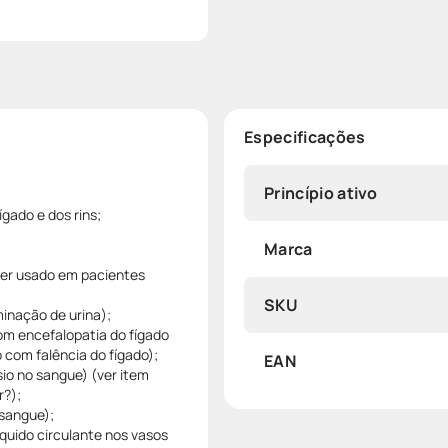
Especificações
Princípio ativo
ígado e dos rins;
Marca
ser usado em pacientes
SKU
minação de urina);
m encefalopatia do fígado
com falência do fígado);
EAN
io no sangue) (ver item
r?);
 sangue);
íquido circulante nos vasos