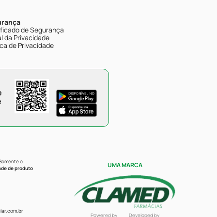
urança
ificado de Segurança
l da Privacidade
ica de Privacidade
e
e
 Somente o
UMA MARCA
ade de produto
ar.com.br
Powered by
Developed by