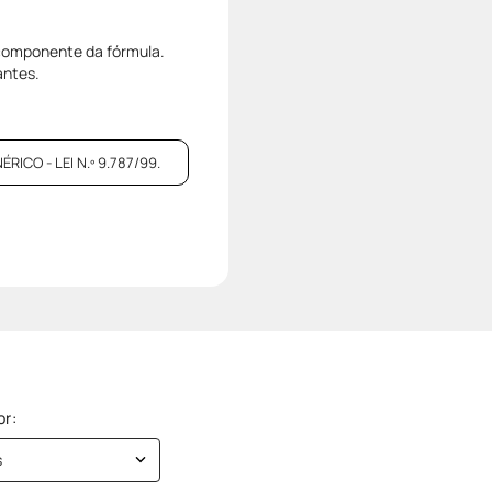
 componente da fórmula.
antes.
CO - LEI N.º 9.787/99.
s