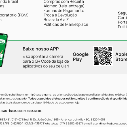
 do Brasil
Compras com Receita
tas
Alomed (tele-entrega)
Formas de Pagamento
Seg
boratório (PBM)
Troca e Devolução
Cert
s
Bulas de A a Z
Porta
Políticas de Marketplace
Polít
Baixe nosso APP
Google
Appl
É só apontar a câmera
Play
Stor
para o QR Code da loja de
aplicativos do seu celular!
e não substituem, em hipótese alguma, as orientações dadas pelo profissional da área médica.
tratamento adequado.
Todos os pedidos efetuados estão sujeitos à confirmação da disponibilid
dias úteis dependendo da disponibilidade do estoque em loja.
JAS FÍSICAS DE NOSSA REDE.
481/0151-07 | End: R. Dr. João Colin, 1865 - América, Joinville - SC, 89204-001
AFE: 0.62780.1 | CMVS - 13577 | WhatsApp: (47) 9 9202-1687 | e-mail:
atendimento@precopopul