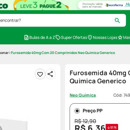
 encontrar?
Bulas de A a Z
Super Ofertas
Nossas Lojas
Mar
monar
Furosemida 40mg Com 20 Comprimidos Neo Quimica Generico
Furosemida 40mg 
Quimica Generico
Cód
:
74
Neo Quimica
Preço PP
R$
12
,
90
R$
6
,
36
51%