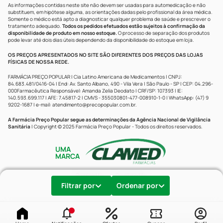
As informações contidas neste site não devem ser usadas para automedicação e não
substituem, em hipótese alguma, as orientações dadas pelo profissional da área médica.
Somente o médico está apto a diagnosticar qualquer problema de saúde e prescrever o
tratamento adequado.
Todos os pedidos efetuados estão sujeitos à confirmação da
disponibilidade de produto em nosso estoque.
O processo de separação dos produtos
pode levar até dois dias úteis dependendo da disponibilidade do estoque em loja.
OS PREÇOS APRESENTADOS NO SITE SÃO DIFERENTES DOS PREÇOS DAS LOJAS
FÍSICAS DE NOSSA REDE.
FARMÁCIA PREÇO POPULAR | Cia Latino Americana de Medicamentos | CNPJ:
84.683.481/0416-04 | End: Av. Santo Albano, 490 - Vila Vera | São Paulo - SP | CEP: 04.296-
000Farmacêutica Responsável: Amanda Zelia Deodato | CRF/SP: 107393 | IE:
140.593.699.117 | AFE: 7.45817-2 | CMVS - 355030801-477-008910-1-0 | WhatsApp: (47) 9
9202-1687 | e-mail:
atendimento@precopopular.com.br
.
A Farmácia Preço Popular segue as determinações da Agência Nacional de Vigilância
Sanitária
| Copyright © 2025 Farmácia Preço Popular - Todos os direitos reservados.
UMA
MARCA
Powered by
Developed by
Filtrar por
Ordenar por