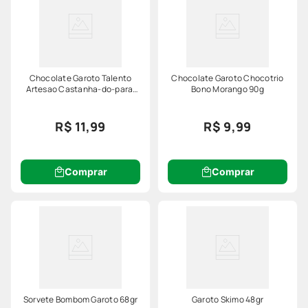
Chocolate Garoto Talento
Chocolate Garoto Chocotrio
Artesao Castanha-do-para,
Bono Morango 90g
Castanha-de-caju E Nibs De
Cacau 75g
R$ 11,99
R$ 9,99
Comprar
Comprar
Sorvete Bombom Garoto 68gr
Garoto Skimo 48gr