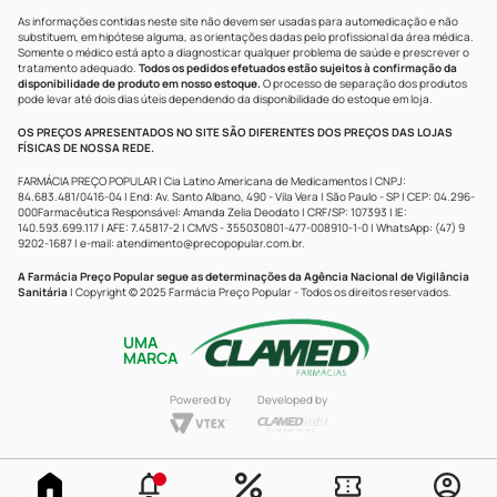
As informações contidas neste site não devem ser usadas para automedicação e não
substituem, em hipótese alguma, as orientações dadas pelo profissional da área médica.
Somente o médico está apto a diagnosticar qualquer problema de saúde e prescrever o
tratamento adequado.
Todos os pedidos efetuados estão sujeitos à confirmação da
disponibilidade de produto em nosso estoque.
O processo de separação dos produtos
pode levar até dois dias úteis dependendo da disponibilidade do estoque em loja.
OS PREÇOS APRESENTADOS NO SITE SÃO DIFERENTES DOS PREÇOS DAS LOJAS
FÍSICAS DE NOSSA REDE.
FARMÁCIA PREÇO POPULAR | Cia Latino Americana de Medicamentos | CNPJ:
84.683.481/0416-04 | End: Av. Santo Albano, 490 - Vila Vera | São Paulo - SP | CEP: 04.296-
000Farmacêutica Responsável: Amanda Zelia Deodato | CRF/SP: 107393 | IE:
140.593.699.117 | AFE: 7.45817-2 | CMVS - 355030801-477-008910-1-0 | WhatsApp: (47) 9
9202-1687 | e-mail:
atendimento@precopopular.com.br
.
A Farmácia Preço Popular segue as determinações da Agência Nacional de Vigilância
Sanitária
| Copyright © 2025 Farmácia Preço Popular - Todos os direitos reservados.
UMA
MARCA
Powered by
Developed by