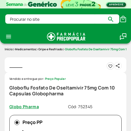
Procurar no site
Medicamentos
Gripe e Resfriado
Globoflu Fosfato De Oseltamivir 75mg Com 10
Vendido e entregue por:
Preço Popular
Globoflu Fosfato De Oseltamivir 75mg Com 10
Capsulas Globopharma
Cód
:
752345
Globo Pharma
Preço PP