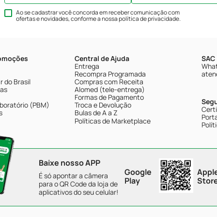
Ao se cadastrar você concorda em receber comunicação com
ofertas e novidades, conforme a nossa
política de privacidade
.
romoções
Central de Ajuda
SAC 
Entrega
What
Recompra Programada
aten
 do Brasil
Compras com Receita
tas
Alomed (tele-entrega)
Formas de Pagamento
Seg
boratório (PBM)
Troca e Devolução
Cert
s
Bulas de A a Z
Porta
Políticas de Marketplace
Polít
Baixe nosso APP
Google
Appl
É só apontar a câmera
Play
Stor
para o QR Code da loja de
aplicativos do seu celular!