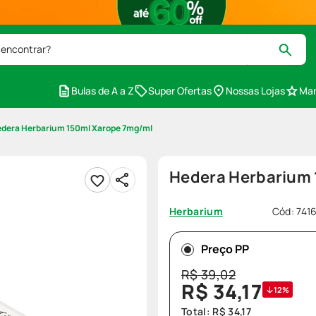
 encontrar?
Bulas de A a Z
Super Ofertas
Nossas Lojas
Mar
dera Herbarium 150ml Xarope 7mg/ml
Hedera Herbarium
Cód
:
741
Herbarium
Preço PP
R$
39
,
02
R$
34
,
17
12%
Total:
R$
34
,
17