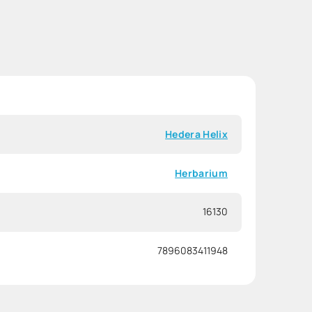
Hedera Helix
Herbarium
16130
7896083411948