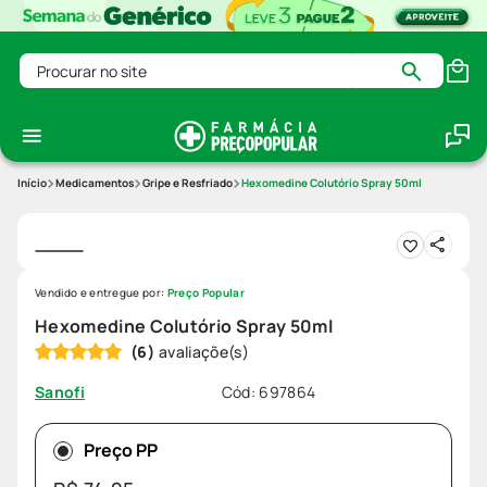
Procurar no site
Medicamentos
Gripe e Resfriado
Hexomedine Colutório Spray 50ml
Vendido e entregue por:
Preço Popular
Hexomedine Colutório Spray 50ml
(
6
)
Cód
:
697864
Sanofi
Preço PP