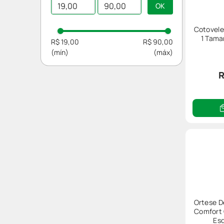
Munhequeira
Tornozeleira
Cotovele
Tipoia
1 Tama
R$ 19,00
R$ 90,00
Joelheira
Cotoveleira
R
Ortese D
Comfort
Es