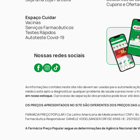
Cupons e Oferta
Espaço Cuidar
Vacinas
Serviços Farmacêuticos
Testes Rápidos
Autoteste Covid-19
Nossas redes sociais
As informações contidas neste site não devem ser usadas para automedicação 
médico está apto a diagnosticar qualquer problema de saúde e prescrever o 
em nosso estoque.
O processo de separação dos produtos pode levar até dois 
OS PREÇOS APRESENTADOS NO SITE SÃO DIFERENTES DOS PREÇOS DAS LO
FARMÁCIA PREÇO POPULAR | Cia Latino Americana de Medicamentos | CNPJ: 84.683.
Farmacêutica Responsável: DANIELE VOGELSANGER CRF/SC 6566 | IE: 250192233 | 
A Farmácia Preço Popular segue as determinações da Agência Nacional de Vi