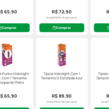
$ 65,90
R$ 72,90
R
2
x de
R$
36
,
45
sem juros
Comprar
Comprar
e Punho Hidrolight
Tipoia Hidrolight Com 1
Tipoia
t Com 1 Tamanho
Tamanho G Estofada Azul
Tamanho
Esquerdo Preto
$ 65,90
R$ 89,90
R
2
x de
R$
44
,
95
sem juros
2
x de