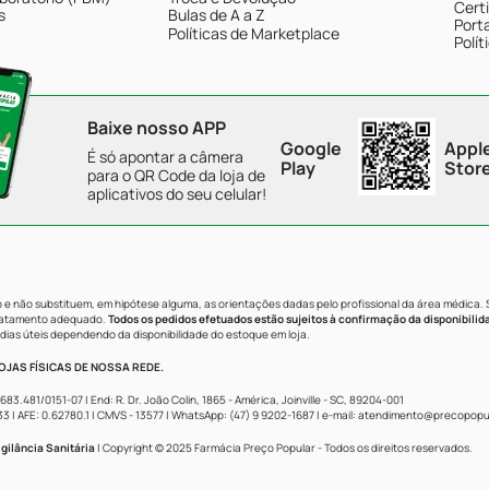
Cert
s
Bulas de A a Z
Porta
Políticas de Marketplace
Polít
Baixe nosso APP
Google
Appl
É só apontar a câmera
Play
Stor
para o QR Code da loja de
aplicativos do seu celular!
e não substituem, em hipótese alguma, as orientações dadas pelo profissional da área médica.
tratamento adequado.
Todos os pedidos efetuados estão sujeitos à confirmação da disponibilid
dias úteis dependendo da disponibilidade do estoque em loja.
JAS FÍSICAS DE NOSSA REDE.
481/0151-07 | End: R. Dr. João Colin, 1865 - América, Joinville - SC, 89204-001
AFE: 0.62780.1 | CMVS - 13577 | WhatsApp: (47) 9 9202-1687 | e-mail:
atendimento@precopopul
gilância Sanitária
| Copyright © 2025 Farmácia Preço Popular - Todos os direitos reservados.