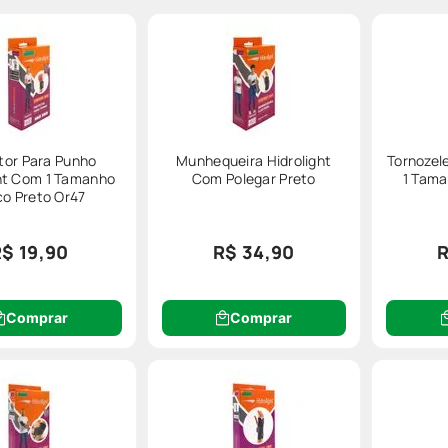
tor Para Punho
Munhequeira Hidrolight
Tornozele
ght Com 1 Tamanho
Com Polegar Preto
1 Tama
co Preto Or47
$ 19,90
R$ 34,90
R
Comprar
Comprar