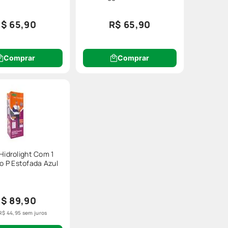
$ 65,90
R$ 65,90
Comprar
Comprar
 Hidrolight Com 1
 P Estofada Azul
$ 89,90
R$
44
,
95
sem juros