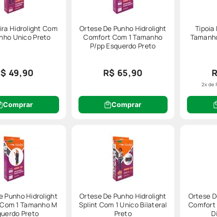
ira Hidrolight Com
Ortese De Punho Hidrolight
Tipoia
nho Unico Preto
Comfort Com 1 Tamanho
Tamanho
P/pp Esquerdo Preto
$ 49,90
R$ 65,90
R
2
x de
Comprar
Comprar
e Punho Hidrolight
Ortese De Punho Hidrolight
Ortese D
 Com 1 Tamanho M
Splint Com 1 Unico Bilateral
Comfort
querdo Preto
Preto
D