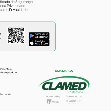
ificado de Segurança
l da Privacidade
ica de Privacidade
e
e
 Somente o
UMA MARCA
ade de produto
ar.com.br
Powered by
Developed by