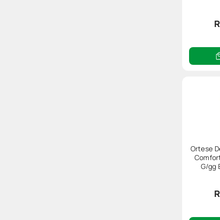
R
Ortese D
Comfor
G/gg 
R