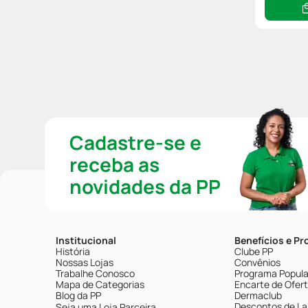
Cadastre-se e
receba as
novidades da PP
Institucional
Benefícios e P
História
Clube PP
Nossas Lojas
Convênios
Trabalhe Conosco
Programa Popular
Mapa de Categorias
Encarte de Ofer
Blog da PP
Dermaclub
Descontos de La
Seja uma Loja Parceira