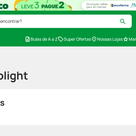
 encontrar?
Bulas de A a Z
Super Ofertas
Nossas Lojas
Mar
olight
s