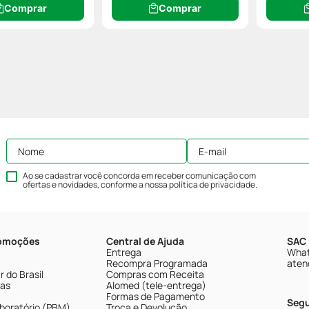
Comprar
Comprar
Ao se cadastrar você concorda em receber comunicação com
ofertas e novidades, conforme a nossa
política de privacidade
.
romoções
Central de Ajuda
SAC 
Entrega
What
Recompra Programada
aten
 do Brasil
Compras com Receita
tas
Alomed (tele-entrega)
Formas de Pagamento
Seg
boratório (PBM)
Troca e Devolução