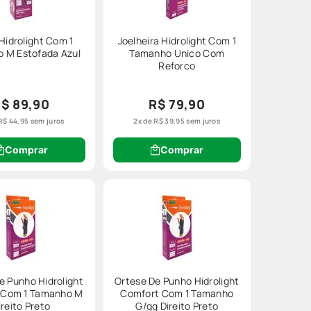
 Hidrolight Com 1
Joelheira Hidrolight Com 1
 M Estofada Azul
Tamanho Unico Com
Reforco
$ 89,90
R$ 79,90
R$
44
,
95
sem juros
2
x de
R$
39
,
95
sem juros
Comprar
Comprar
e Punho Hidrolight
Ortese De Punho Hidrolight
 Com 1 Tamanho M
Comfort Com 1 Tamanho
ireito Preto
G/gg Direito Preto