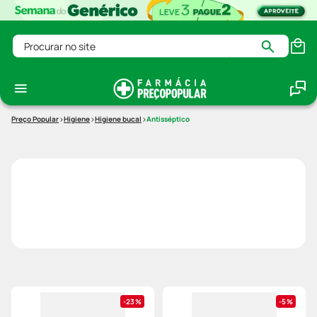
Procurar no site
Higiene
Higiene bucal
Antisséptico
23%
5%