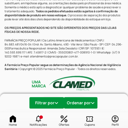
substituem, em hipótese alguma, as orientações dadas pelo profissional da área médica.
Somente o médico está apto a diagnosticar qualquer problema de saúde e prescrever o
tratamento adequado.
Todos os pedidos efetuados estão sujeitos à confirmação da
disponibilidade de produto em nosso estoque.
O processo de separação dos produtos
pode levar até dois dias úteis dependendo da disponibilidade do estoque em loja.
OS PREÇOS APRESENTADOS NO SITE SÃO DIFERENTES DOS PREÇOS DAS LOJAS
FÍSICAS DE NOSSA REDE.
FARMÁCIA PREÇO POPULAR | Cia Latino Americana de Medicamentos | CNPJ:
84.683.481/0416-04 | End: Av. Santo Albano, 490 - Vila Vera | São Paulo - SP | CEP: 04.296-
000Farmacêutica Responsável: Amanda Zelia Deodato | CRF/SP: 107393 | IE:
140.593.699.117 | AFE: 7.45817-2 | CMVS - 355030801-477-008910-1-0 | WhatsApp: (47) 9
9202-1687 | e-mail:
atendimento@precopopular.com.br
.
A Farmácia Preço Popular segue as determinações da Agência Nacional de Vigilância
Sanitária
| Copyright © 2025 Farmácia Preço Popular - Todos os direitos reservados.
UMA
MARCA
Powered by
Developed by
Filtrar por
Ordenar por
Home
Notificações
Ofertas
Cupons
Perfil