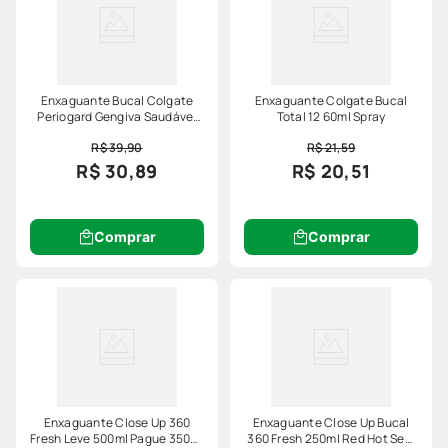
Enxaguante Bucal Colgate
Enxaguante Colgate Bucal
Periogard Gengiva Saudável
Total 12 60ml Spray
Extra Mint 250ml
R$ 39,90
R$ 21,59
R$ 30,89
R$ 20,51
Comprar
Comprar
Enxaguante Close Up 360
Enxaguante Close Up Bucal
Fresh Leve 500ml Pague 350ml
360 Fresh 250ml Red Hot Sem