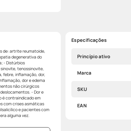
Especificações
s de: artrite reumatoide,
Princípio ativo
ropatia degenerativa do
; - Distúrbios
sinovite, tenossinovite,
Marca
, febre, inflamação, dor,
Inflamação, dor e edema
mentos não cirúrgicos
SKU
 deslocamentos. - Dor e
o é contraindicado em
es com crises asmáticas
EAN
ilsalicílico e pacientes com
cera alguma vez.