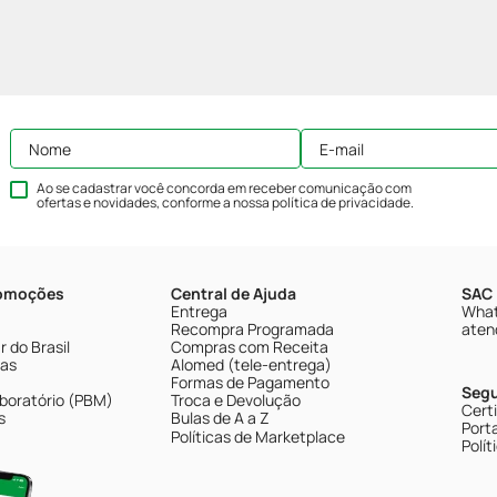
Ao se cadastrar você concorda em receber comunicação com
ofertas e novidades, conforme a nossa
política de privacidade
.
romoções
Central de Ajuda
SAC 
Entrega
What
Recompra Programada
aten
 do Brasil
Compras com Receita
tas
Alomed (tele-entrega)
Formas de Pagamento
Seg
boratório (PBM)
Troca e Devolução
Cert
s
Bulas de A a Z
Porta
Políticas de Marketplace
Polít