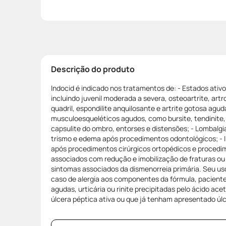
Descrição do produto
Indocid é indicado nos tratamentos de: - Estados ativo
incluindo juvenil moderada a severa, osteoartrite, art
quadril, espondilite anquilosante e artrite gotosa aguda
musculoesqueléticos agudos, como bursite, tendinite, 
capsulite do ombro, entorses e distensões; - Lombalgia
trismo e edema após procedimentos odontológicos; - 
após procedimentos cirúrgicos ortopédicos e procedi
associados com redução e imobilização de fraturas ou
sintomas associados da dismenorreia primária. Seu us
caso de alergia aos componentes da fórmula, pacient
agudas, urticária ou rinite precipitadas pelo ácido acet
úlcera péptica ativa ou que já tenham apresentado úl