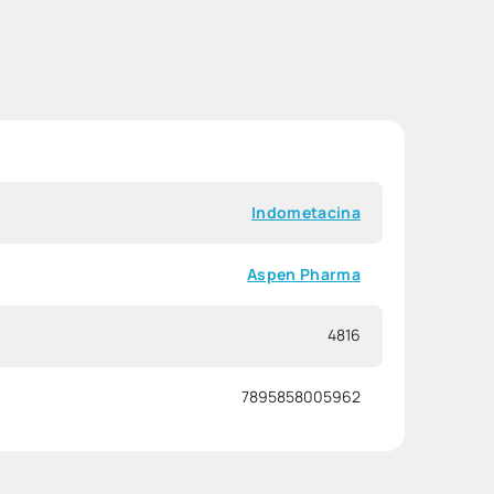
Indometacina
Aspen Pharma
4816
7895858005962