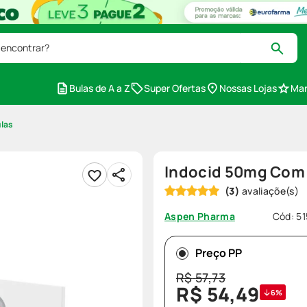
 encontrar?
Bulas de A a Z
Super Ofertas
Nossas Lojas
Mar
las
Indocid 50mg Com
(
3
)
Cód
:
5
Aspen Pharma
Preço PP
R$
57
,
73
R$
54
,
49
6%