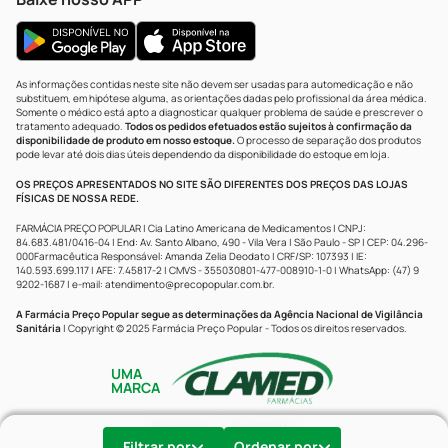
As informações contidas neste site não devem ser usadas para automedicação e não
substituem, em hipótese alguma, as orientações dadas pelo profissional da área médica.
Somente o médico está apto a diagnosticar qualquer problema de saúde e prescrever o
tratamento adequado.
Todos os pedidos efetuados estão sujeitos à confirmação da
disponibilidade de produto em nosso estoque.
O processo de separação dos produtos
pode levar até dois dias úteis dependendo da disponibilidade do estoque em loja.
OS PREÇOS APRESENTADOS NO SITE SÃO DIFERENTES DOS PREÇOS DAS LOJAS
FÍSICAS DE NOSSA REDE.
FARMÁCIA PREÇO POPULAR | Cia Latino Americana de Medicamentos | CNPJ:
84.683.481/0416-04 | End: Av. Santo Albano, 490 - Vila Vera | São Paulo - SP | CEP: 04.296-
000Farmacêutica Responsável: Amanda Zelia Deodato | CRF/SP: 107393 | IE:
140.593.699.117 | AFE: 7.45817-2 | CMVS - 355030801-477-008910-1-0 | WhatsApp: (47) 9
9202-1687 | e-mail:
atendimento@precopopular.com.br
.
A Farmácia Preço Popular segue as determinações da Agência Nacional de Vigilância
Sanitária
| Copyright © 2025 Farmácia Preço Popular - Todos os direitos reservados.
UMA
MARCA
Powered by
Developed by
Filtrar por
Ordenar por