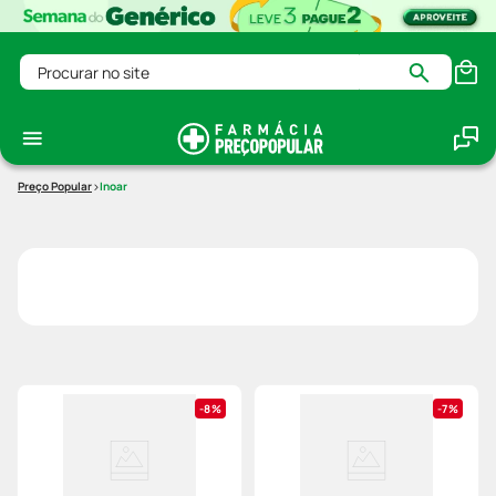
Procurar no site
Inoar
8%
7%