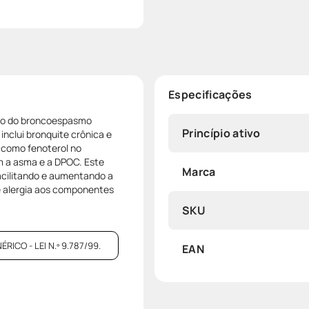
Especificações
ção do broncoespasmo
Princípio ativo
nclui bronquite crônica e
 como fenoterol no
 a asma e a DPOC. Este
Marca
facilitando e aumentando a
e alergia aos componentes
SKU
CO - LEI N.º 9.787/99.
EAN