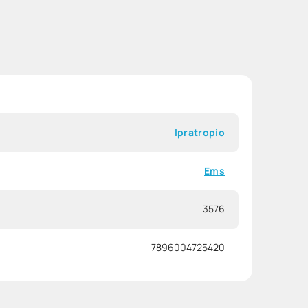
Ipratropio
Ems
3576
7896004725420