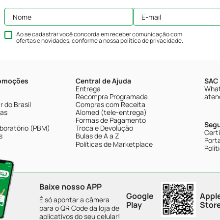
Ao se cadastrar você concorda em receber comunicação com
ofertas e novidades, conforme a nossa
política de privacidade
.
romoções
Central de Ajuda
SAC 
Entrega
What
Recompra Programada
aten
 do Brasil
Compras com Receita
tas
Alomed (tele-entrega)
Formas de Pagamento
Seg
boratório (PBM)
Troca e Devolução
Cert
s
Bulas de A a Z
Porta
Políticas de Marketplace
Polít
Baixe nosso APP
Google
Appl
É só apontar a câmera
Play
Stor
para o QR Code da loja de
aplicativos do seu celular!