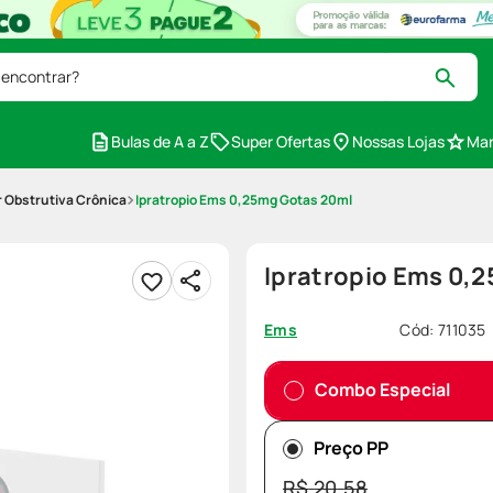
 encontrar?
Bulas de A a Z
Super Ofertas
Nossas Lojas
Mar
 Obstrutiva Crônica
Ipratropio Ems 0,25mg Gotas 20ml
Ipratropio Ems 0,
Cód
:
711035
Ems
Combo Especial
Preço PP
R$
20
,
58