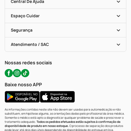
Blog Da PP
Convênios
Central De Ajuda
Seja Uma Loja Parceira
Programa Popular Do Brasil
Encarte De Ofertas
Entrega
Dermaclub
Recompra Programada
Espaço Cuidar
Descontos De Laboratório (PBM)
Compras Com Receita
Cupons E Ofertas
Alomed (tele-Entrega)
Vacinas
Formas De Pagamento
Serviços Farmacêuticos
Segurança
Troca E Devolução
Testes Rápidos
Bulas De A A Z
Autoteste Covid-19
Certificado De Segurança
Políticas De Marketplace
Portal Da Privacidade
Atendimento / SAC
Política De Privacidade
WhatsApp (47) 9202-1687
Atendimento@precopopular.com.br
Nossas redes sociais
Baixe nosso APP
As informações contidas neste site não devem ser usadas para automedicação e não
substituem, em hipótese alguma, as orientações dadas pelo profissional da área médica.
Somente o médico está apto a diagnosticar qualquer problema de saúde e prescrever o
tratamento adequado.
Todos os pedidos efetuados estão sujeitos à confirmação da
disponibilidade de produto em nosso estoque.
O processo de separação dos produtos
pode levar até dois dias úteis dependendo da disponibilidade do estoque em loja.