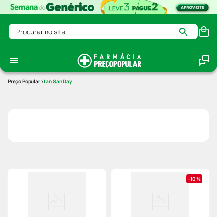
Procurar no site
Lan San Day
10%