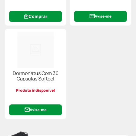
Comprar
Avise-me
Dormonatus Com 30
Capsulas Softgel
Produto indisponível
Avise-me