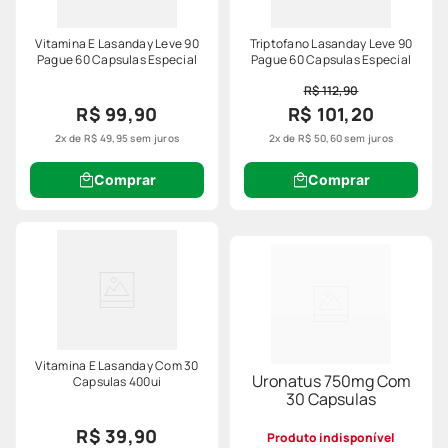
Vitamina E Lasanday Leve 90
Triptofano Lasanday Leve 90
Pague 60 Capsulas Especial
Pague 60 Capsulas Especial
R$ 112,90
R$ 99,90
R$ 101,20
2
x de
R$
49
,
95
sem juros
2
x de
R$
50
,
60
sem juros
Comprar
Comprar
Vitamina E Lasanday Com 30
Uronatus 750mg Com
Capsulas 400ui
30 Capsulas
R$ 39,90
Produto indisponível