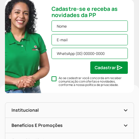
Cadastre-se e receba as
novidades da PP
Cadastrar
Ao se cadastrar você concorda em receber
comunicação com ofertas e novidades,
conforme a nossa
política de privacidade
.
Institucional
História
Nossas Lojas
Benefícios E Promoções
Trabalhe Conosco
Mapa De Categorias
Clube PP