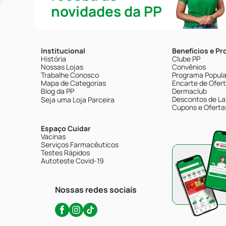
novidades da PP
Institucional
Benefícios e P
História
Clube PP
Nossas Lojas
Convênios
Trabalhe Conosco
Programa Popular
Mapa de Categorias
Encarte de Ofer
Blog da PP
Dermaclub
Descontos de La
Seja uma Loja Parceira
Cupons e Oferta
Espaço Cuidar
Vacinas
Serviços Farmacêuticos
Testes Rápidos
Autoteste Covid-19
Nossas redes sociais