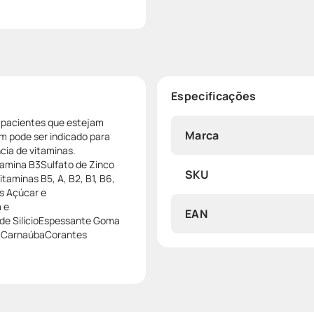
Especificações
a pacientes que estejam
Marca
m pode ser indicado para
cia de vitaminas.
amina B3Sulfato de Zinco
SKU
aminas B5, A, B2, B1, B6,
os Açúcar e
 e
EAN
de SilícioEspessante Goma
e CarnaúbaCorantes