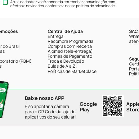
Ao se cadastrar você concorda em receber comunicação com
ofertas e novidades, conforme a nossa
política de privacidade
.
romoções
Central de Ajuda
SAC 
Entrega
What
Recompra Programada
aten
 do Brasil
Compras com Receita
tas
Alomed (tele-entrega)
Formas de Pagamento
Seg
boratório (PBM)
Troca e Devolução
Cert
s
Bulas de A a Z
Porta
Políticas de Marketplace
Polít
Baixe nosso APP
Google
Appl
É só apontar a câmera
Play
Stor
para o QR Code da loja de
aplicativos do seu celular!