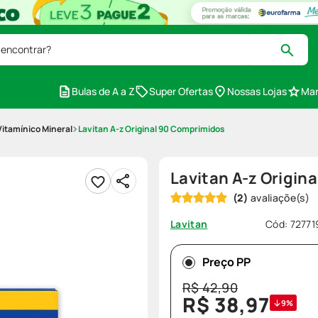
 encontrar?
Bulas de A a Z
Super Ofertas
Nossas Lojas
Mar
itamínico Mineral
Lavitan A-z Original 90 Comprimidos
Lavitan A-z Origin
(
2
)
Cód
:
72771
Lavitan
Preço PP
R$
42
,
90
R$
38
,
97
9%