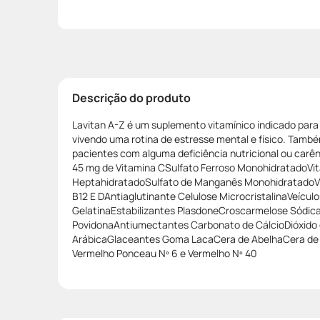
Descrição do produto
Lavitan A-Z é um suplemento vitamínico indicado par
vivendo uma rotina de estresse mental e físico. També
pacientes com alguma deficiência nutricional ou carên
45 mg de Vitamina CSulfato Ferroso MonohidratadoVit
HeptahidratadoSulfato de Manganês MonohidratadoVit
B12 E DAntiaglutinante Celulose MicrocristalinaVeícul
GelatinaEstabilizantes PlasdoneCroscarmelose Sódica
PovidonaAntiumectantes Carbonato de CálcioDióxido 
ArábicaGlaceantes Goma LacaCera de AbelhaCera d
Vermelho Ponceau Nº 6 e Vermelho Nº 40