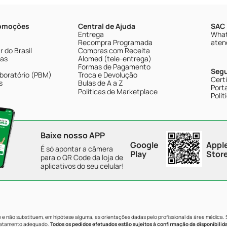
romoções
Central de Ajuda
SAC 
Entrega
What
Recompra Programada
aten
 do Brasil
Compras com Receita
tas
Alomed (tele-entrega)
Formas de Pagamento
Seg
boratório (PBM)
Troca e Devolução
Cert
s
Bulas de A a Z
Porta
Políticas de Marketplace
Polít
Baixe nosso APP
Google
Appl
É só apontar a câmera
Play
Stor
para o QR Code da loja de
aplicativos do seu celular!
e não substituem, em hipótese alguma, as orientações dadas pelo profissional da área médica.
tratamento adequado.
Todos os pedidos efetuados estão sujeitos à confirmação da disponibilid