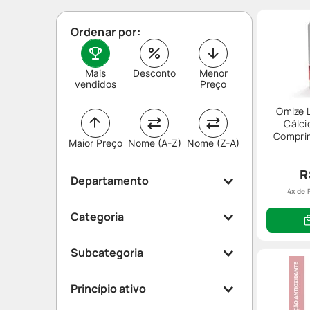
Ordenar por:
Mais
Desconto
Menor
vendidos
Preço
Omize 
Cálci
Comprim
Maior Preço
Nome (A-Z)
Nome (Z-A)
R
Departamento
4
x de
Categoria
Medicamentos
Subcategoria
Dermocosméticos
Sistema Nervoso
Beleza e Proteção
Princípio ativo
Rosto