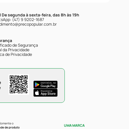
| De segunda à sexta-feira, das 8h às 19h
sApp: (47) 9 9202-1687
dimento@precopopular.com.br
urança
ificado de Segurança
l da Privacidade
ica de Privacidade
e
e
 Somente o
UMA MARCA
ade de produto