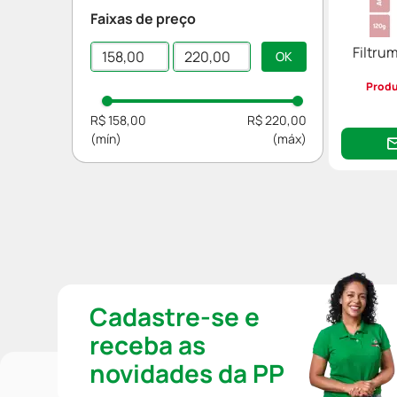
Facial
Proteção solar
Faixas de preço
Descongestionante
Medicamentos Especiais
Cloreto De Sodio
Filtru
Clareador
Aparelho Respiratório
Anastrozol
Produ
Levomefolato
R$ 158,00
R$ 220,00
Cadastre-se e
receba as
novidades da PP