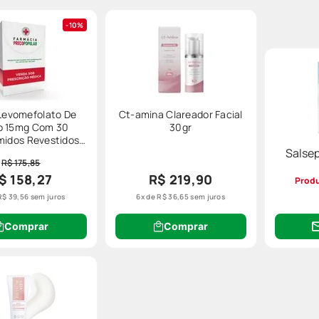
10%
Levomefolato De
Ct-amina Clareador Facial
o 15mg Com 30
30gr
idos Revestidos
Salsep
Libbs
R$ 175,85
$ 158,27
R$ 219,90
Produ
R$
39
,
56
sem juros
6
x de
R$
36
,
65
sem juros
Comprar
Comprar