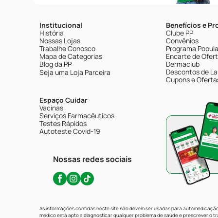
Institucional
Benefícios e P
História
Clube PP
Nossas Lojas
Convênios
Trabalhe Conosco
Programa Popular
Mapa de Categorias
Encarte de Ofer
Blog da PP
Dermaclub
Descontos de La
Seja uma Loja Parceira
Cupons e Oferta
Espaço Cuidar
Vacinas
Serviços Farmacêuticos
Testes Rápidos
Autoteste Covid-19
Nossas redes sociais
As informações contidas neste site não devem ser usadas para automedicação 
médico está apto a diagnosticar qualquer problema de saúde e prescrever o 