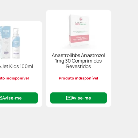
Anastrolibbs Anastrozol
1mg 30 Comprimidos
 Jet Kids 100ml
Revestidos
to indisponível
Produto indisponível
Avise-me
Avise-me