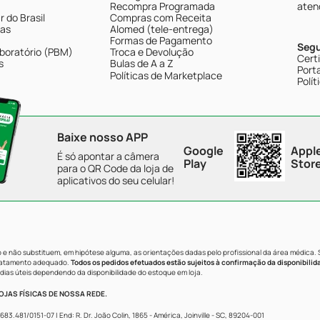
Recompra Programada
aten
 do Brasil
Compras com Receita
tas
Alomed (tele-entrega)
Formas de Pagamento
Seg
boratório (PBM)
Troca e Devolução
Cert
s
Bulas de A a Z
Porta
Políticas de Marketplace
Polít
Baixe nosso APP
Google
Appl
É só apontar a câmera
Play
Stor
para o QR Code da loja de
aplicativos do seu celular!
e não substituem, em hipótese alguma, as orientações dadas pelo profissional da área médica.
tratamento adequado.
Todos os pedidos efetuados estão sujeitos à confirmação da disponibilid
dias úteis dependendo da disponibilidade do estoque em loja.
JAS FÍSICAS DE NOSSA REDE.
481/0151-07 | End: R. Dr. João Colin, 1865 - América, Joinville - SC, 89204-001