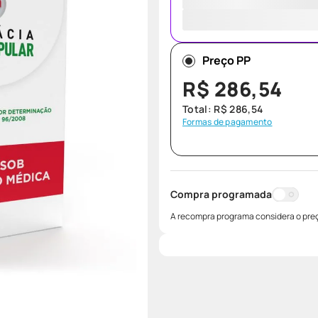
Preço PP
R$
286
,
54
Total:
R$
286
,
54
Formas de pagamento
Compra programada
A recompra programa considera o preç