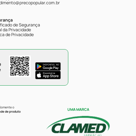
dimento@precopopular.com.br
urança
ificado de Segurança
l da Privacidade
ica de Privacidade
e
e
 Somente o
UMA MARCA
ade de produto