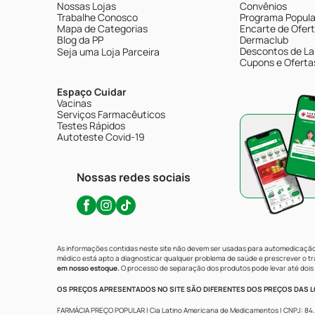
Nossas Lojas
Convênios
Trabalhe Conosco
Programa Popular
Mapa de Categorias
Encarte de Ofer
Blog da PP
Dermaclub
Descontos de La
Seja uma Loja Parceira
Cupons e Oferta
Espaço Cuidar
Vacinas
Serviços Farmacêuticos
Testes Rápidos
Autoteste Covid-19
Nossas redes sociais
As informações contidas neste site não devem ser usadas para automedicação 
médico está apto a diagnosticar qualquer problema de saúde e prescrever o 
em nosso estoque.
O processo de separação dos produtos pode levar até dois 
OS PREÇOS APRESENTADOS NO SITE SÃO DIFERENTES DOS PREÇOS DAS LO
FARMÁCIA PREÇO POPULAR | Cia Latino Americana de Medicamentos | CNPJ: 84.683.