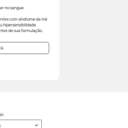
car no sangue.
ientes com síndrome da má
u hipersensibilidade
ntes de sua formulação.
A.
s