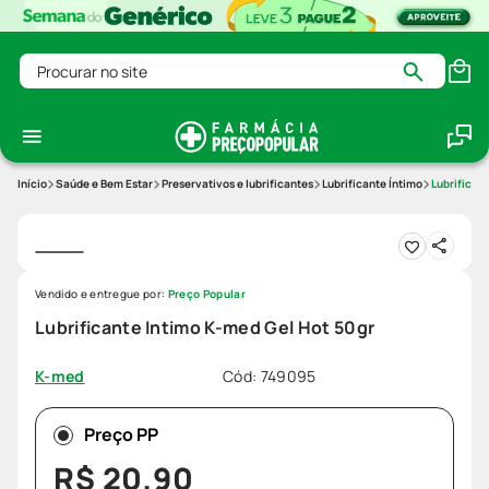
Procurar no site
Saúde e Bem Estar
Preservativos e lubrificantes
Lubrificante Íntimo
Lubrifican
Vendido e entregue por:
Preço Popular
Lubrificante Intimo K-med Gel Hot 50gr
Cód
:
749095
K-med
Preço PP
R$
20
,
90