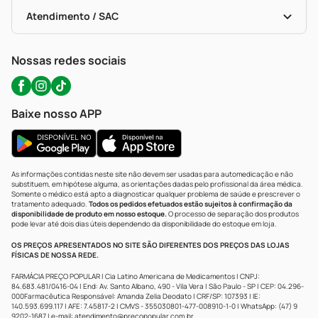
Bulas De A A Z
Autoteste Covid-19
Certificado De Segurança
Políticas De Marketplace
Portal Da Privacidade
Atendimento / SAC
Política De Privacidade
WhatsApp (47) 9202-1687
Atendimento@precopopular.com.br
Nossas redes sociais
Baixe nosso APP
As informações contidas neste site não devem ser usadas para automedicação e não
substituem, em hipótese alguma, as orientações dadas pelo profissional da área médica.
Somente o médico está apto a diagnosticar qualquer problema de saúde e prescrever o
tratamento adequado.
Todos os pedidos efetuados estão sujeitos à confirmação da
disponibilidade de produto em nosso estoque.
O processo de separação dos produtos
pode levar até dois dias úteis dependendo da disponibilidade do estoque em loja.
OS PREÇOS APRESENTADOS NO SITE SÃO DIFERENTES DOS PREÇOS DAS LOJAS
FÍSICAS DE NOSSA REDE.
FARMÁCIA PREÇO POPULAR | Cia Latino Americana de Medicamentos | CNPJ:
84.683.481/0416-04 | End: Av. Santo Albano, 490 - Vila Vera | São Paulo - SP | CEP: 04.296-
000Farmacêutica Responsável: Amanda Zelia Deodato | CRF/SP: 107393 | IE:
140.593.699.117 | AFE: 7.45817-2 | CMVS - 355030801-477-008910-1-0 | WhatsApp: (47) 9
9202-1687 | e-mail:
atendimento@precopopular.com.br
.