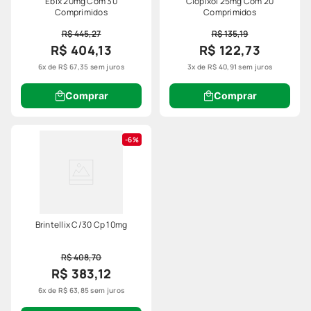
Ebix 20mg Com 30
Clopixol 25mg Com 20
Comprimidos
Comprimidos
R$ 445,27
R$ 135,19
R$ 404,13
R$ 122,73
6
x de
R$
67
,
35
sem juros
3
x de
R$
40
,
91
sem juros
Comprar
Comprar
6%
Brintellix C/30 Cp 10mg
R$ 408,70
R$ 383,12
6
x de
R$
63
,
85
sem juros