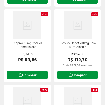
3%
9%
Clopixol 10mg Com 20
Clopixol Depot 200mg Com
Comprimidos
1x1ml Ampola
R$ 61,82
R$ 124,06
R$ 59,66
R$ 112,70
3
x de
R$
37
,
56
sem juros
Comprar
Comprar
16%
11%