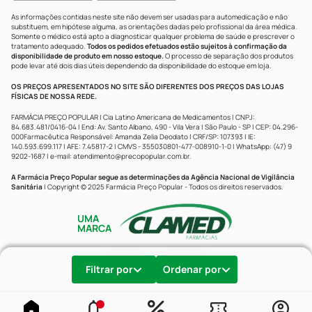
As informações contidas neste site não devem ser usadas para automedicação e não
substituem, em hipótese alguma, as orientações dadas pelo profissional da área médica.
Somente o médico está apto a diagnosticar qualquer problema de saúde e prescrever o
tratamento adequado.
Todos os pedidos efetuados estão sujeitos à confirmação da
disponibilidade de produto em nosso estoque.
O processo de separação dos produtos
pode levar até dois dias úteis dependendo da disponibilidade do estoque em loja.
OS PREÇOS APRESENTADOS NO SITE SÃO DIFERENTES DOS PREÇOS DAS LOJAS
FÍSICAS DE NOSSA REDE.
FARMÁCIA PREÇO POPULAR | Cia Latino Americana de Medicamentos | CNPJ:
84.683.481/0416-04 | End: Av. Santo Albano, 490 - Vila Vera | São Paulo - SP | CEP: 04.296-
000Farmacêutica Responsável: Amanda Zelia Deodato | CRF/SP: 107393 | IE:
140.593.699.117 | AFE: 7.45817-2 | CMVS - 355030801-477-008910-1-0 | WhatsApp: (47) 9
9202-1687 | e-mail:
atendimento@precopopular.com.br
.
A Farmácia Preço Popular segue as determinações da Agência Nacional de Vigilância
Sanitária
| Copyright © 2025 Farmácia Preço Popular - Todos os direitos reservados.
UMA
MARCA
Powered by
Developed by
Filtrar por
Ordenar por