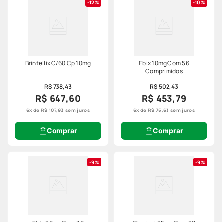
12%
10%
Brintellix C/60 Cp 10mg
Ebix 10mg Com 56
Comprimidos
R$ 738,43
R$ 502,43
R$ 647,60
R$ 453,79
6
x de
R$
107
,
93
sem juros
6
x de
R$
75
,
63
sem juros
Comprar
Comprar
9%
9%