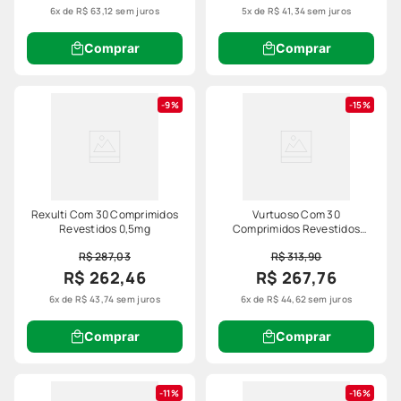
6
x de
R$
63
,
12
sem juros
5
x de
R$
41
,
34
sem juros
Comprar
Comprar
9%
15%
Rexulti Com 30 Comprimidos
Vurtuoso Com 30
Revestidos 0,5mg
Comprimidos Revestidos
15mg
R$ 287,03
R$ 313,90
R$ 262,46
R$ 267,76
6
x de
R$
43
,
74
sem juros
6
x de
R$
44
,
62
sem juros
Comprar
Comprar
11%
16%