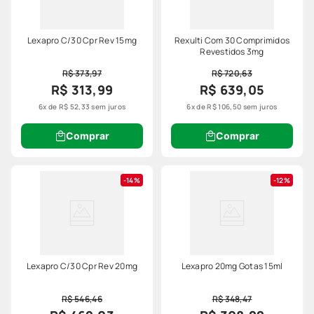
Lexapro C/30 Cpr Rev 15mg
Rexulti Com 30 Comprimidos
Revestidos 3mg
R$ 373,97
R$ 720,63
R$ 313,99
R$ 639,05
6
x de
R$
52
,
33
sem juros
6
x de
R$
106
,
50
sem juros
Comprar
Comprar
14%
12%
Lexapro C/30 Cpr Rev 20mg
Lexapro 20mg Gotas 15ml
R$ 546,46
R$ 348,47