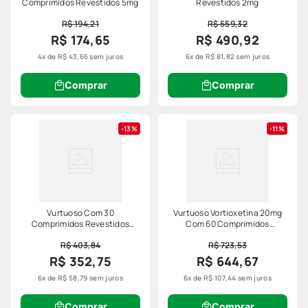
Comprimidos Revestidos 5mg
Revestidos 2mg
R$ 194,21
R$ 559,32
R$ 174,65
R$ 490,92
4
x de
R$
43
,
66
sem juros
6
x de
R$
81
,
82
sem juros
Comprar
Comprar
13%
11%
Vurtuoso Com 30
Vurtuoso Vortioxetina 20mg
Comprimidos Revestidos
Com 60 Comprimidos
20mg
Revestidos Lundbeck
R$ 403,84
R$ 723,53
R$ 352,75
R$ 644,67
6
x de
R$
58
,
79
sem juros
6
x de
R$
107
,
44
sem juros
Comprar
Comprar