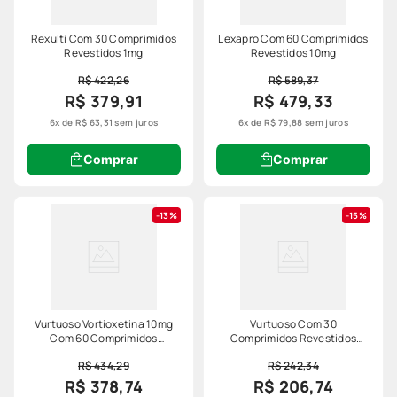
Rexulti Com 30 Comprimidos
Lexapro Com 60 Comprimidos
Revestidos 1mg
Revestidos 10mg
R$ 422,26
R$ 589,37
R$ 379,91
R$ 479,33
6
x de
R$
63
,
31
sem juros
6
x de
R$
79
,
88
sem juros
Comprar
Comprar
13%
15%
Vurtuoso Vortioxetina 10mg
Vurtuoso Com 30
Com 60 Comprimidos
Comprimidos Revestidos
Revestidos Lundbeck
10mg
R$ 434,29
R$ 242,34
R$ 378,74
R$ 206,74