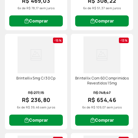
R$ 469,03
R$ 308,22
6
x de
R$
78
,
17
sem juros
6
x de
R$
51
,
37
sem juros
Comprar
Comprar
15%
13%
Brintellix 5mg C/30 Cp
Brintellix Com 60 Comprimidos
Revestidos 15mg
R$ 277,15
R$ 748,47
R$ 236,80
R$ 654,46
6
x de
R$
39
,
46
sem juros
6
x de
R$
109
,
07
sem juros
Comprar
Comprar