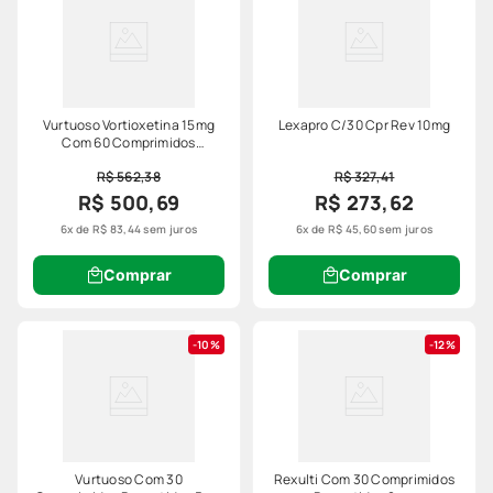
Vurtuoso Vortioxetina 15mg
Lexapro C/30 Cpr Rev 10mg
Com 60 Comprimidos
Revestidos Lundbeck
R$ 562,38
R$ 327,41
R$ 500,69
R$ 273,62
6
x de
R$
83
,
44
sem juros
6
x de
R$
45
,
60
sem juros
Comprar
Comprar
10%
12%
Vurtuoso Com 30
Rexulti Com 30 Comprimidos