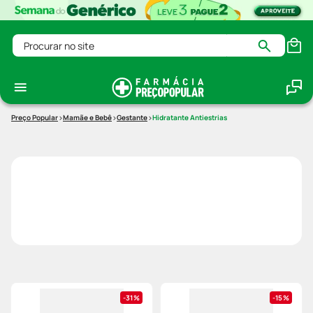
Procurar no site
Mamãe e Bebê
Gestante
Hidratante Antiestrias
31%
15%