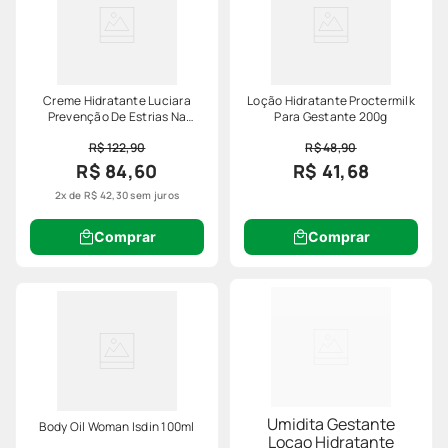
Creme Hidratante Luciara
Loção Hidratante Proctermilk
Prevenção De Estrias Na
Para Gestante 200g
Gravidez 200ml
R$ 122,90
R$ 48,90
R$ 84,60
R$ 41,68
2
x de
R$
42
,
30
sem juros
Comprar
Comprar
Umidita Gestante
Body Oil Woman Isdin 100ml
Locao Hidratante