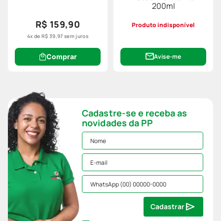
200ml
R$ 159,90
Produto indisponível
4
x de
R$
39
,
97
sem juros
Comprar
Avise-me
Cadastre-se e receba as
novidades da PP
Cadastrar