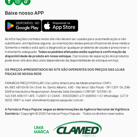
Baixe nosso APP
As informações contidas neste site não devem ser usadas para automedicação e não
substituem, em hipótese alguma, as orientações dadas pelo profissional da área médica.
Somente o médico está apto a diagnosticar qualquer problema de saúde e prescrever o
tratamento adequado.
Todos os pedidos efetuados estão sujeitos à confirmação da
disponibilidade de produto em nosso estoque.
O processo de separação dos produtos
pode levar até dois dias úteis dependendo da disponibilidade do estoque em loja.
OS PREÇOS APRESENTADOS NO SITE SÃO DIFERENTES DOS PREÇOS DAS LOJAS
FÍSICAS DE NOSSA REDE.
FARMÁCIA PREÇO POPULAR | Cia Latino Americana de Medicamentos | CNPJ:
84.683.481/0416-04 | End: Av. Santo Albano, 490 - Vila Vera | São Paulo - SP | CEP: 04.296-
000Farmacêutica Responsável: Amanda Zelia Deodato | CRF/SP: 107393 | IE:
140.593.699.117 | AFE: 7.45817-2 | CMVS - 355030801-477-008910-1-0 | WhatsApp: (47) 9
9202-1687 | e-mail:
atendimento@precopopular.com.br
.
A Farmácia Preço Popular segue as determinações da Agência Nacional de Vigilância
Sanitária
| Copyright © 2025 Farmácia Preço Popular - Todos os direitos reservados.
UMA
MARCA