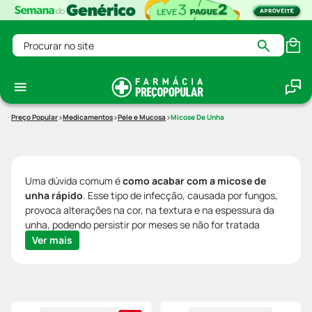
Procurar no site
Medicamentos
Pele e Mucosa
Micose De Unha
Uma dúvida comum é
como acabar com a micose de
unha rápido
. Esse tipo de infecção, causada por fungos,
provoca alterações na cor, na textura e na espessura da
unha, podendo persistir por meses se não for tratada
adequadamente.
Ver mais
Existem diferentes opções de tratamento para micose,
que incluem
medicamentos tópicos
, aplicados
diretamente na unha, e
remédios orais
, indicados nos
casos mais persistentes ou graves.