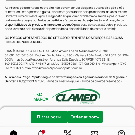
As informações contidas neste site não devem ser usadas para automedicação e não
substituem, em hipótese alguma, as orientações dadas pelo profissional da área médica.
Somente o médico está apto a diagnosticar qualquer problema de saúde e prescrever o
tratamento adequado.
Todos os pedidos efetuados estão sujeitos à confirmação da
disponibilidade de produto em nosso estoque.
O processo de separação dos produtos
pode levar até dois dias úteis dependendo da disponibilidade do estoque em loja.
OS PREÇOS APRESENTADOS NO SITE SÃO DIFERENTES DOS PREÇOS DAS LOJAS
FÍSICAS DE NOSSA REDE.
FARMÁCIA PREÇO POPULAR | Cia Latino Americana de Medicamentos | CNPJ:
84.683.481/0416-04 | End: Av. Santo Albano, 490 - Vila Vera | São Paulo - SP | CEP: 04.296-
000Farmacêutica Responsável: Amanda Zelia Deodato | CRF/SP: 107393 | IE:
140.593.699.117 | AFE: 7.45817-2 | CMVS - 355030801-477-008910-1-0 | WhatsApp: (47) 9
9202-1687 | e-mail:
atendimento@precopopular.com.br
.
A Farmácia Preço Popular segue as determinações da Agência Nacional de Vigilância
Sanitária
| Copyright © 2025 Farmácia Preço Popular - Todos os direitos reservados.
UMA
MARCA
Powered by
Developed by
Filtrar por
Ordenar por