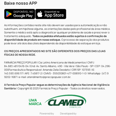
Baixe nosso APP
As informações contidas neste site não devem ser usadas para automedicação e não
substituem, em hipótese alguma, as orientações dadas pelo profissional da área médica.
Somente o médico está apto a diagnosticar qualquer problema de saúde e prescrever o
tratamento adequado.
Todos os pedidos efetuados estão sujeitos à confirmação da
disponibilidade de produto em nosso estoque.
O processo de separação dos produtos
pode levar até dois dias úteis dependendo da disponibilidade do estoque em loja.
OS PREÇOS APRESENTADOS NO SITE SÃO DIFERENTES DOS PREÇOS DAS LOJAS
FÍSICAS DE NOSSA REDE.
FARMÁCIA PREÇO POPULAR | Cia Latino Americana de Medicamentos | CNPJ:
84.683.481/0416-04 | End: Av. Santo Albano, 490 - Vila Vera | São Paulo - SP | CEP: 04.296-
000Farmacêutica Responsável: Amanda Zelia Deodato | CRF/SP: 107393 | IE:
140.593.699.117 | AFE: 7.45817-2 | CMVS - 355030801-477-008910-1-0 | WhatsApp: (47) 9
9202-1687 | e-mail:
atendimento@precopopular.com.br
.
A Farmácia Preço Popular segue as determinações da Agência Nacional de Vigilância
Sanitária
| Copyright © 2025 Farmácia Preço Popular - Todos os direitos reservados.
UMA
MARCA
Powered by
Developed by