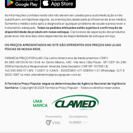
As informações contidas neste site não devem ser usadas para automedicação e não
substituem, em hipótese alguma, as orientações dadas pelo profissional da área médica.
Somente o médico está apto a diagnosticar qualquer problema de saúde e prescrever o
tratamento adequado.
Todos os pedidos efetuados estão sujeitos à confirmação da
disponibilidade de produto em nosso estoque.
O processo de separação dos produtos
pode levar até dois dias úteis dependendo da disponibilidade do estoque em loja.
OS PREÇOS APRESENTADOS NO SITE SÃO DIFERENTES DOS PREÇOS DAS LOJAS
FÍSICAS DE NOSSA REDE.
FARMÁCIA PREÇO POPULAR | Cia Latino Americana de Medicamentos | CNPJ:
84.683.481/0416-04 | End: Av. Santo Albano, 490 - Vila Vera | São Paulo - SP | CEP: 04.296-
000Farmacêutica Responsável: Amanda Zelia Deodato | CRF/SP: 107393 | IE:
140.593.699.117 | AFE: 7.45817-2 | CMVS - 355030801-477-008910-1-0 | WhatsApp: (47) 9
9202-1687 | e-mail:
atendimento@precopopular.com.br
.
A Farmácia Preço Popular segue as determinações da Agência Nacional de Vigilância
Sanitária
| Copyright © 2025 Farmácia Preço Popular - Todos os direitos reservados.
UMA
MARCA
Powered by
Developed by