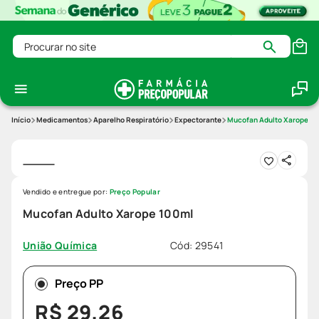
Procurar no site
Medicamentos
Aparelho Respiratório
Expectorante
Mucofan Adulto Xarope 1
Vendido e entregue por:
Preço Popular
Mucofan Adulto Xarope 100ml
Cód
:
29541
União Química
Preço PP
R$
29
,
26