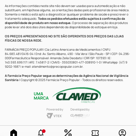
As informações contidas neste site não devem ser usadas para automedicação e não
substituem, em hipótese alguma, as orientações dadas pelo profissional da área médica.
Somente o médico está apto a diagnosticar qualquer problema de saúde e prescrever o
tratamento adequado.
Todos os pedidos efetuados estão sujeitos à confirmação da
disponibilidade de produto em nosso estoque.
O processo de separação dos produtos
pode levar até dois dias úteis dependendo da disponibilidade do estoque em loja.
OS PREÇOS APRESENTADOS NO SITE SÃO DIFERENTES DOS PREÇOS DAS LOJAS
FÍSICAS DE NOSSA REDE.
FARMÁCIA PREÇO POPULAR | Cia Latino Americana de Medicamentos | CNPJ:
84.683.481/0416-04 | End: Av. Santo Albano, 490 - Vila Vera | São Paulo - SP | CEP: 04.296-
000Farmacêutica Responsável: Amanda Zelia Deodato | CRF/SP: 107393 | IE:
140.593.699.117 | AFE: 7.45817-2 | CMVS - 355030801-477-008910-1-0 | WhatsApp: (47) 9
9202-1687 | e-mail:
atendimento@precopopular.com.br
.
A Farmácia Preço Popular segue as determinações da Agência Nacional de Vigilância
Sanitária
| Copyright © 2025 Farmácia Preço Popular - Todos os direitos reservados.
UMA
MARCA
Powered by
Developed by