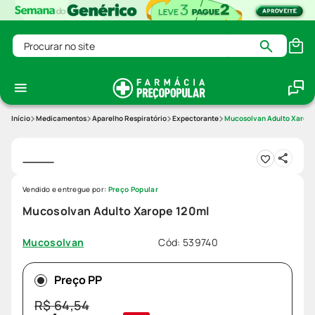
Procurar no site
Medicamentos
Aparelho Respiratório
Expectorante
Mucosolvan Adulto Xarope
Vendido e entregue por:
Preço Popular
Mucosolvan Adulto Xarope 120ml
Cód
:
539740
Mucosolvan
Preço PP
R$
64
,
54