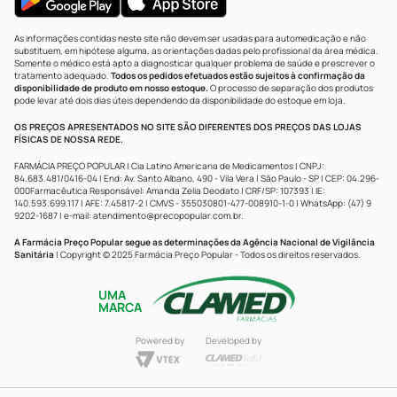
As informações contidas neste site não devem ser usadas para automedicação e não
substituem, em hipótese alguma, as orientações dadas pelo profissional da área médica.
Somente o médico está apto a diagnosticar qualquer problema de saúde e prescrever o
tratamento adequado.
Todos os pedidos efetuados estão sujeitos à confirmação da
disponibilidade de produto em nosso estoque.
O processo de separação dos produtos
pode levar até dois dias úteis dependendo da disponibilidade do estoque em loja.
OS PREÇOS APRESENTADOS NO SITE SÃO DIFERENTES DOS PREÇOS DAS LOJAS
FÍSICAS DE NOSSA REDE.
FARMÁCIA PREÇO POPULAR | Cia Latino Americana de Medicamentos | CNPJ:
84.683.481/0416-04 | End: Av. Santo Albano, 490 - Vila Vera | São Paulo - SP | CEP: 04.296-
000Farmacêutica Responsável: Amanda Zelia Deodato | CRF/SP: 107393 | IE:
140.593.699.117 | AFE: 7.45817-2 | CMVS - 355030801-477-008910-1-0 | WhatsApp: (47) 9
9202-1687 | e-mail:
atendimento@precopopular.com.br
.
A Farmácia Preço Popular segue as determinações da Agência Nacional de Vigilância
Sanitária
| Copyright © 2025 Farmácia Preço Popular - Todos os direitos reservados.
UMA
MARCA
Powered by
Developed by