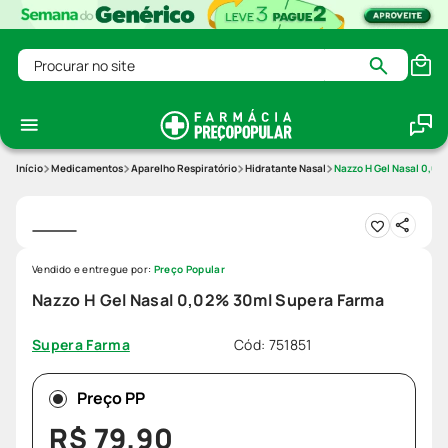
Procurar no site
Medicamentos
Aparelho Respiratório
Hidratante Nasal
Nazzo H Gel Nasal 0,0
Vendido e entregue por:
Preço Popular
Nazzo H Gel Nasal 0,02% 30ml Supera Farma
Cód
:
751851
Supera Farma
Preço PP
R$
79
,
90