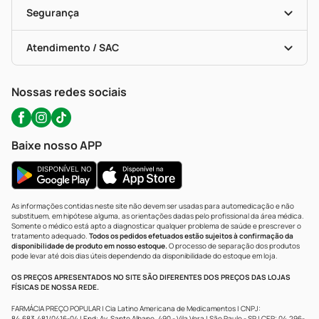
Vacinas
Formas De Pagamento
Serviços Farmacêuticos
Segurança
Troca E Devolução
Testes Rápidos
Bulas De A A Z
Autoteste Covid-19
Certificado De Segurança
Políticas De Marketplace
Portal Da Privacidade
Atendimento / SAC
Política De Privacidade
WhatsApp (47) 9202-1687
Atendimento@precopopular.com.br
Nossas redes sociais
Baixe nosso APP
As informações contidas neste site não devem ser usadas para automedicação e não
substituem, em hipótese alguma, as orientações dadas pelo profissional da área médica.
Somente o médico está apto a diagnosticar qualquer problema de saúde e prescrever o
tratamento adequado.
Todos os pedidos efetuados estão sujeitos à confirmação da
disponibilidade de produto em nosso estoque.
O processo de separação dos produtos
pode levar até dois dias úteis dependendo da disponibilidade do estoque em loja.
OS PREÇOS APRESENTADOS NO SITE SÃO DIFERENTES DOS PREÇOS DAS LOJAS
FÍSICAS DE NOSSA REDE.
FARMÁCIA PREÇO POPULAR | Cia Latino Americana de Medicamentos | CNPJ:
84.683.481/0416-04 | End: Av. Santo Albano, 490 - Vila Vera | São Paulo - SP | CEP: 04.296-