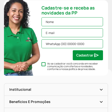
Cadastre-se e receba as
novidades da PP
Cadastrar
Ao se cadastrar você concorda em receber
comunicação com ofertas e novidades,
conforme a nossa
política de privacidade
.
Institucional
História
Nossas Lojas
Benefícios E Promoções
Trabalhe Conosco
Mapa De Categorias
Clube PP