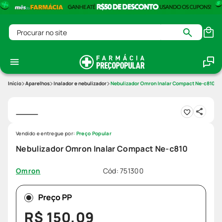
Procurar no site
Aparelhos
Inalador e nebulizador
Nebulizador Omron Inalar Compact Ne-c810
Vendido e entregue por:
Preço Popular
Nebulizador Omron Inalar Compact Ne-c810
Cód
:
751300
Omron
Preço PP
R$
150
,
09