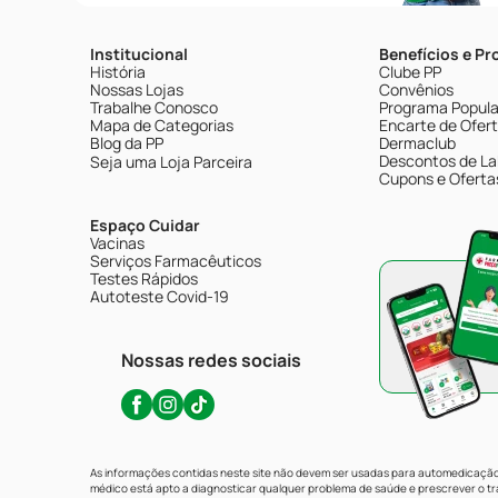
Institucional
Benefícios e P
História
Clube PP
Nossas Lojas
Convênios
Trabalhe Conosco
Programa Popular
Mapa de Categorias
Encarte de Ofer
Blog da PP
Dermaclub
Descontos de La
Seja uma Loja Parceira
Cupons e Oferta
Espaço Cuidar
Vacinas
Serviços Farmacêuticos
Testes Rápidos
Autoteste Covid-19
Nossas redes sociais
As informações contidas neste site não devem ser usadas para automedicação 
médico está apto a diagnosticar qualquer problema de saúde e prescrever o 