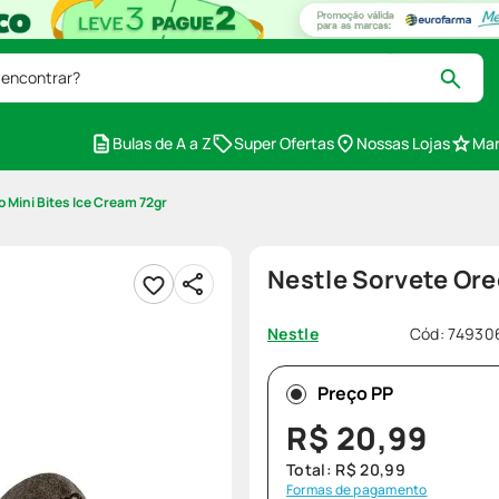
 encontrar?
Bulas de A a Z
Super Ofertas
Nossas Lojas
Mar
 Mini Bites Ice Cream 72gr
Nestle Sorvete Ore
Cód
:
74930
Nestle
Preço PP
R$
20
,
99
Total:
R$
20
,
99
Formas de pagamento