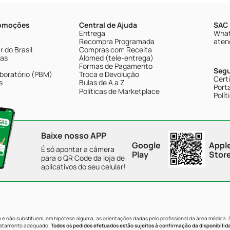
romoções
Central de Ajuda
SAC 
Entrega
What
Recompra Programada
aten
 do Brasil
Compras com Receita
tas
Alomed (tele-entrega)
Formas de Pagamento
Seg
boratório (PBM)
Troca e Devolução
Cert
s
Bulas de A a Z
Porta
Políticas de Marketplace
Polít
Baixe nosso APP
Google
Appl
É só apontar a câmera
Play
Stor
para o QR Code da loja de
aplicativos do seu celular!
e não substituem, em hipótese alguma, as orientações dadas pelo profissional da área médica.
tratamento adequado.
Todos os pedidos efetuados estão sujeitos à confirmação da disponibilid