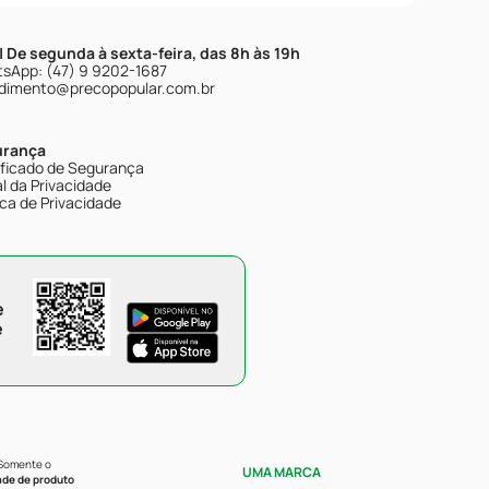
| De segunda à sexta-feira, das 8h às 19h
sApp: (47) 9 9202-1687
dimento@precopopular.com.br
urança
ificado de Segurança
l da Privacidade
ica de Privacidade
e
e
 Somente o
UMA MARCA
ade de produto