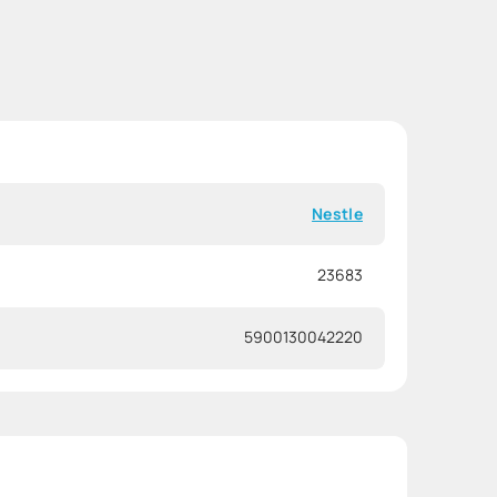
Nestle
23683
5900130042220