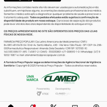
As informações contidas neste site não devem ser usadas para automedicação e não
substituem, em hipótese alguma, as orientações dadas pelo profissional da área médica.
Somente o médico está apto a diagnosticar qualquer problema de saúde e prescrever o
tratamento adequado.
Todos os pedidos efetuados estão sujeitos à confirmação da
disponibilidade de produto em nosso estoque.
O processo de separação dos produtos
pode levar até dois dias úteis dependendo da disponibilidade do estoque em loja.
OS PREÇOS APRESENTADOS NO SITE SÃO DIFERENTES DOS PREÇOS DAS LOJAS
FÍSICAS DE NOSSA REDE.
FARMÁCIA PREÇO POPULAR | Cia Latino Americana de Medicamentos | CNPJ:
84.683.481/0416-04 | End: Av. Santo Albano, 490 - Vila Vera | São Paulo - SP | CEP: 04.296-
000Farmacêutica Responsável: Amanda Zelia Deodato | CRF/SP: 107393 | IE:
140.593.699.117 | AFE: 7.45817-2 | CMVS - 355030801-477-008910-1-0 | WhatsApp: (47) 9
9202-1687 | e-mail:
atendimento@precopopular.com.br
.
A Farmácia Preço Popular segue as determinações da Agência Nacional de Vigilância
Sanitária
| Copyright © 2025 Farmácia Preço Popular - Todos os direitos reservados.
UMA
MARCA
Powered by
Developed by