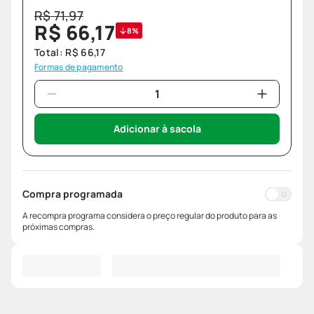
R$
71
,
97
R$
66
,
17
8%
Total:
R$
66
,
17
Formas de pagamento
Adicionar à sacola
Compra programada
A recompra programa considera o preço regular do produto para as
próximas compras.