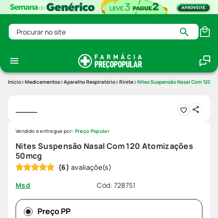
Procurar no site
Medicamentos
Aparelho Respiratório
Rinite
Nites Suspensão Nasal Com 120 
Vendido e entregue por:
Preço Popular
Nites Suspensão Nasal Com 120 Atomizações
50mcg
(
6
)
Cód
:
728751
Msd
Preço PP