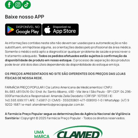
Baixe nosso APP
As informações contidas neste site não devem ser usadas para automedicação e não
substituem, em hipótese alguma, as orientações dadas pelo profissional da área médica.
Somente o médico está apto a diagnosticar qualquer problema de saúde e prescrever o
tratamento adequado.
Todos os pedidos efetuados estão sujeitos à confirmação da
disponibilidade de produto em nosso estoque.
O processo de separação dos produtos
pode levar até dois dias úteis dependendo da disponibilidade do estoque em loja.
OS PREÇOS APRESENTADOS NO SITE SÃO DIFERENTES DOS PREÇOS DAS LOJAS
FÍSICAS DE NOSSA REDE.
FARMÁCIA PREÇO POPULAR | Cia Latino Americana de Medicamentos | CNPJ:
84.683.481/0416-04 | End: Av. Santo Albano, 490 - Vila Vera | São Paulo - SP | CEP: 04.296-
000Farmacêutica Responsável: Amanda Zelia Deodato | CRF/SP: 107393 | IE:
140.593.699.117 | AFE: 7.45817-2 | CMVS - 355030801-477-008910-1-0 | WhatsApp: (47) 9
9202-1687 | e-mail:
atendimento@precopopular.com.br
.
A Farmácia Preço Popular segue as determinações da Agência Nacional de Vigilância
Sanitária
| Copyright © 2025 Farmácia Preço Popular - Todos os direitos reservados.
UMA
MARCA