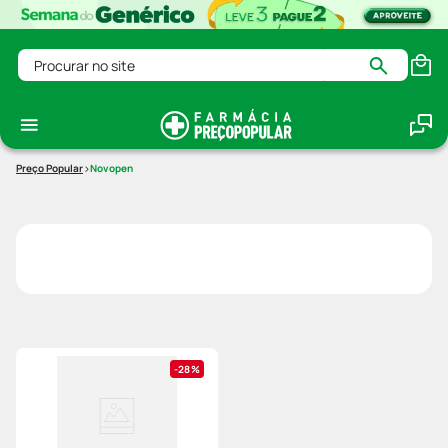
Procurar no site
Novopen
28%