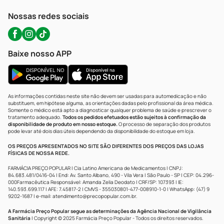
WhatsApp (47) 9202-1687
Atendimento@precopopular.com.br
Nossas redes sociais
Baixe nosso APP
As informações contidas neste site não devem ser usadas para automedicação e não
substituem, em hipótese alguma, as orientações dadas pelo profissional da área médica.
Somente o médico está apto a diagnosticar qualquer problema de saúde e prescrever o
tratamento adequado.
Todos os pedidos efetuados estão sujeitos à confirmação da
disponibilidade de produto em nosso estoque.
O processo de separação dos produtos
pode levar até dois dias úteis dependendo da disponibilidade do estoque em loja.
OS PREÇOS APRESENTADOS NO SITE SÃO DIFERENTES DOS PREÇOS DAS LOJAS
FÍSICAS DE NOSSA REDE.
FARMÁCIA PREÇO POPULAR | Cia Latino Americana de Medicamentos | CNPJ:
84.683.481/0416-04 | End: Av. Santo Albano, 490 - Vila Vera | São Paulo - SP | CEP: 04.296-
000Farmacêutica Responsável: Amanda Zelia Deodato | CRF/SP: 107393 | IE:
140.593.699.117 | AFE: 7.45817-2 | CMVS - 355030801-477-008910-1-0 | WhatsApp: (47) 9
9202-1687 | e-mail:
atendimento@precopopular.com.br
.
A Farmácia Preço Popular segue as determinações da Agência Nacional de Vigilância
Sanitária
| Copyright © 2025 Farmácia Preço Popular - Todos os direitos reservados.