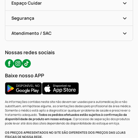
Dermaclub
Recompra Programada
Espaço Cuidar
Descontos De Laboratório (PBM)
Compras Com Receita
Cupons E Ofertas
Alomed (tele-Entrega)
Vacinas
Formas De Pagamento
Serviços Farmacêuticos
Segurança
Troca E Devolução
Testes Rápidos
Bulas De A A Z
Autoteste Covid-19
Certificado De Segurança
Políticas De Marketplace
Portal Da Privacidade
Atendimento / SAC
Política De Privacidade
WhatsApp (47) 9202-1687
Atendimento@precopopular.com.br
Nossas redes sociais
Baixe nosso APP
As informações contidas neste site não devem ser usadas para automedicação e não
substituem, em hipótese alguma, as orientações dadas pelo profissional da área médica.
Somente o médico está apto a diagnosticar qualquer problema de saúde e prescrever o
tratamento adequado.
Todos os pedidos efetuados estão sujeitos à confirmação da
disponibilidade de produto em nosso estoque.
O processo de separação dos produtos
pode levar até dois dias úteis dependendo da disponibilidade do estoque em loja.
OS PREÇOS APRESENTADOS NO SITE SÃO DIFERENTES DOS PREÇOS DAS LOJAS
FÍSICAS DE NOSSA REDE.