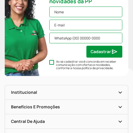
novidades da PP
Cadastrar
Ao se cadastrar você concorda em receber
comunicação com ofertas e novidades,
conforme a nossa
política de privacidade
.
Institucional
História
Nossas Lojas
Benefícios E Promoções
Trabalhe Conosco
Mapa De Categorias
Clube PP
Blog Da PP
Convênios
Central De Ajuda
Seja Uma Loja Parceira
Programa Popular Do Brasil
Encarte De Ofertas
Entrega