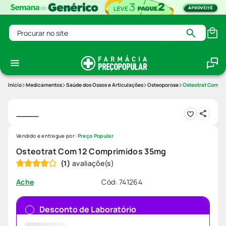
Procurar no site
Medicamentos
Saúde dos Ossos e Articulações
Osteoporose
Osteotrat Com 1
Vendido e entregue por:
Preço Popular
Osteotrat Com 12 Comprimidos 35mg
(
1
)
Cód
:
741264
Ache
Desconto de Laboratório