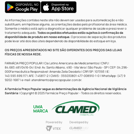
As informações contidas neste site não devem ser usadas para automedicação e não
substituem, em hipótese alguma, as orientações dadas pelo profissional da área médica.
Somente o médico está apto a diagnosticar qualquer problema de saúde e prescrever o
tratamento adequado.
Todos os pedidos efetuados estão sujeitos à confirmação da
disponibilidade de produto em nosso estoque.
O processo de separação dos produtos
pode levar até dois dias úteis dependendo da disponibilidade do estoque em loja.
OS PREÇOS APRESENTADOS NO SITE SÃO DIFERENTES DOS PREÇOS DAS LOJAS
FÍSICAS DE NOSSA REDE.
FARMÁCIA PREÇO POPULAR | Cia Latino Americana de Medicamentos | CNPJ:
84.683.481/0416-04 | End: Av. Santo Albano, 490 - Vila Vera | São Paulo - SP | CEP: 04.296-
000Farmacêutica Responsável: Amanda Zelia Deodato | CRF/SP: 107393 | IE:
140.593.699.117 | AFE: 7.45817-2 | CMVS - 355030801-477-008910-1-0 | WhatsApp: (47) 9
9202-1687 | e-mail:
atendimento@precopopular.com.br
.
A Farmácia Preço Popular segue as determinações da Agência Nacional de Vigilância
Sanitária
| Copyright © 2025 Farmácia Preço Popular - Todos os direitos reservados.
UMA
MARCA
Powered by
Developed by