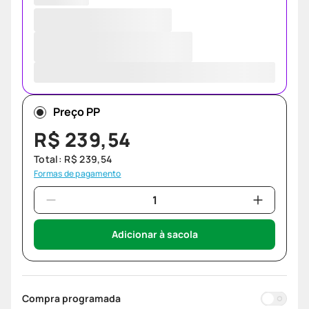
Preço PP
R$
239
,
54
Total:
R$
239
,
54
Formas de pagamento
Adicionar à sacola
Compra programada