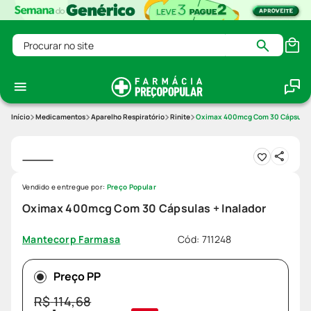
Procurar no site
Medicamentos
Aparelho Respiratório
Rinite
Oximax 400mcg Com 30 Cápsulas 
Vendido e entregue por:
Preço Popular
Oximax 400mcg Com 30 Cápsulas + Inalador
Cód
:
711248
Mantecorp Farmasa
Preço PP
R$
114
,
68