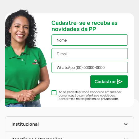
Cadastre-se e receba as
novidades da PP
Cadastrar
Ao se cadastrar você concorda em receber
comunicação com ofertas e novidades,
conforme a nossa
política de privacidade
.
Institucional
História
Nossas Lojas