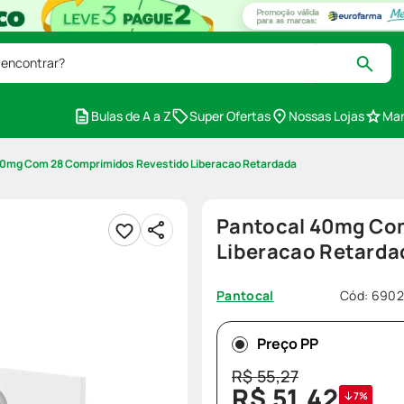
 encontrar?
Bulas de A a Z
Super Ofertas
Nossas Lojas
Mar
40mg Com 28 Comprimidos Revestido Liberacao Retardada
Pantocal 40mg Co
Liberacao Retarda
Cód
:
6902
Pantocal
Preço PP
R$
55
,
27
R$
51
,
42
7%