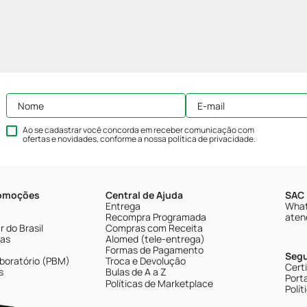
Ao se cadastrar você concorda em receber comunicação com
ofertas e novidades, conforme a nossa
política de privacidade
.
romoções
Central de Ajuda
SAC 
Entrega
What
Recompra Programada
aten
 do Brasil
Compras com Receita
tas
Alomed (tele-entrega)
Formas de Pagamento
Seg
boratório (PBM)
Troca e Devolução
Cert
s
Bulas de A a Z
Porta
Políticas de Marketplace
Polít