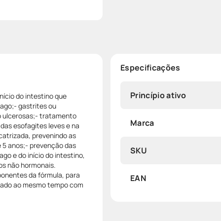
Especificações
Princípio ativo
nício do intestino que
go;- gastrites ou
o ulcerosas;- tratamento
Marca
das esofagites leves e na
catrizada, prevenindo as
e 5 anos;- prevenção das
SKU
o e do início do intestino,
os não hormonais.
ponentes da fórmula, para
EAN
strado ao mesmo tempo com