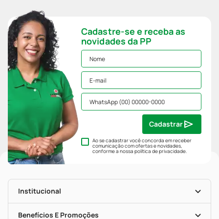
Cadastre-se e receba as
novidades da PP
Cadastrar
Ao se cadastrar você concorda em receber
comunicação com ofertas e novidades,
conforme a nossa
política de privacidade
.
Institucional
História
Nossas Lojas
Benefícios E Promoções