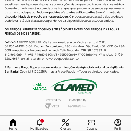
As informações contidas neste site não devem ser usadas para automedicação e não
substituem, em hipótese alguma, as orientações dadas pelo profissional da área médica.
Somente o médico está apto a diagnosticar qualquer problema de saúde e prescrever o
tratamento adequado.
Todos os pedidos efetuados estão sujeitos à confirmação da
disponibilidade de produto em nosso estoque.
O processo de separação dos produtos
pode levar até dois dias úteis dependendo da disponibilidade do estoque em loja.
OS PREÇOS APRESENTADOS NO SITE SÃO DIFERENTES DOS PREÇOS DAS LOJAS
FÍSICAS DE NOSSA REDE.
FARMÁCIA PREÇO POPULAR | Cia Latino Americana de Medicamentos | CNPJ:
84.683.481/0416-04 | End: Av. Santo Albano, 490 - Vila Vera | São Paulo - SP | CEP: 04.296-
000Farmacêutica Responsável: Amanda Zelia Deodato | CRF/SP: 107393 | IE:
140.593.699.117 | AFE: 7.45817-2 | CMVS - 355030801-477-008910-1-0 | WhatsApp: (47) 9
9202-1687 | e-mail:
atendimento@precopopular.com.br
.
A Farmácia Preço Popular segue as determinações da Agência Nacional de Vigilância
Sanitária
| Copyright © 2025 Farmácia Preço Popular - Todos os direitos reservados.
UMA
MARCA
Powered by
Developed by
Home
Notificações
Ofertas
Cupons
Perfil