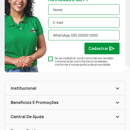
Cadastrar
Ao se cadastrar você concorda em receber
comunicação com ofertas e novidades,
conforme a nossa
política de privacidade
.
Institucional
História
Nossas Lojas
Benefícios E Promoções
Trabalhe Conosco
Mapa De Categorias
Clube PP
Blog Da PP
Convênios
Central De Ajuda
Seja Uma Loja Parceira
Programa Popular Do Brasil
Encarte De Ofertas
Entrega