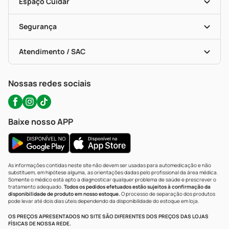
Dermaclub
Recompra Programada
Espaço Cuidar
Descontos De Laboratório (PBM)
Compras Com Receita
Cupons E Ofertas
Alomed (tele-Entrega)
Vacinas
Formas De Pagamento
Serviços Farmacêuticos
Segurança
Troca E Devolução
Testes Rápidos
Bulas De A A Z
Autoteste Covid-19
Certificado De Segurança
Políticas De Marketplace
Portal Da Privacidade
Atendimento / SAC
Política De Privacidade
WhatsApp (47) 9202-1687
Atendimento@precopopular.com.br
Nossas redes sociais
Baixe nosso APP
As informações contidas neste site não devem ser usadas para automedicação e não
substituem, em hipótese alguma, as orientações dadas pelo profissional da área médica.
Somente o médico está apto a diagnosticar qualquer problema de saúde e prescrever o
tratamento adequado.
Todos os pedidos efetuados estão sujeitos à confirmação da
disponibilidade de produto em nosso estoque.
O processo de separação dos produtos
pode levar até dois dias úteis dependendo da disponibilidade do estoque em loja.
OS PREÇOS APRESENTADOS NO SITE SÃO DIFERENTES DOS PREÇOS DAS LOJAS
FÍSICAS DE NOSSA REDE.