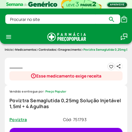
Procurar no site
Medicamentos
Controlados
Emagrecimento
Poviztra Semaglutida 0,25mg Soluç
Esse medicamento exige receita
Vendido e entregue por:
Preço Popular
Poviztra Semaglutida 0,25mg Solução Injetável
1,5ml + 4 Agulhas
Cód
:
751793
Poviztra