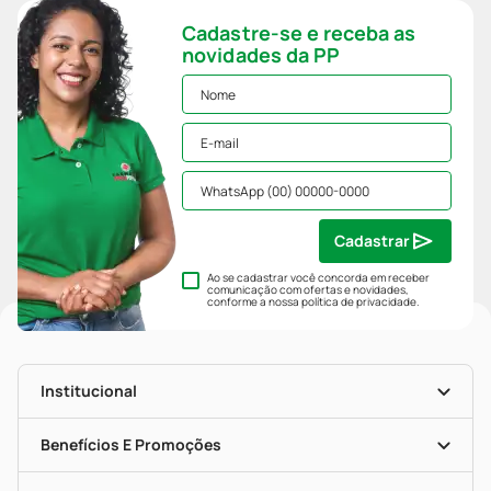
Cadastre-se e receba as
novidades da PP
Cadastrar
Ao se cadastrar você concorda em receber
comunicação com ofertas e novidades,
conforme a nossa
política de privacidade
.
Institucional
História
Nossas Lojas
Benefícios E Promoções
Trabalhe Conosco
Mapa De Categorias
Clube PP