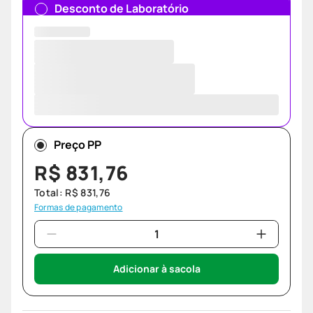
Desconto de Laboratório
Preço PP
R$
831
,
76
Total:
R$
831
,
76
Formas de pagamento
Adicionar à sacola