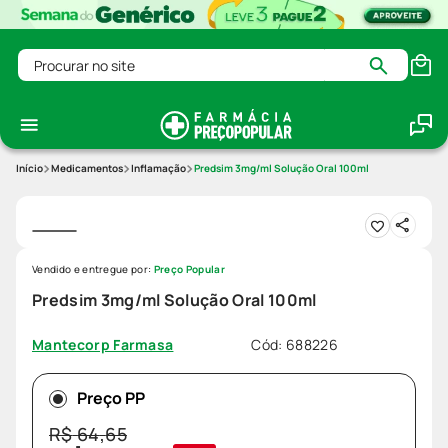
Procurar no site
Medicamentos
Inflamação
Predsim 3mg/ml Solução Oral 100ml
Vendido e entregue por:
Preço Popular
Predsim 3mg/ml Solução Oral 100ml
Cód
:
688226
Mantecorp Farmasa
Preço PP
R$
64
,
65