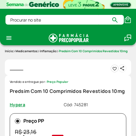
Procurar no site
Medicamentos
Inflamação
Predsim Com 10 Comprimidos Revestidos 10mg
Vendido e entregue por:
Preço Popular
Predsim Com 10 Comprimidos Revestidos 10mg
Cód
:
745281
Hypera
Preço PP
R$
23
,
16