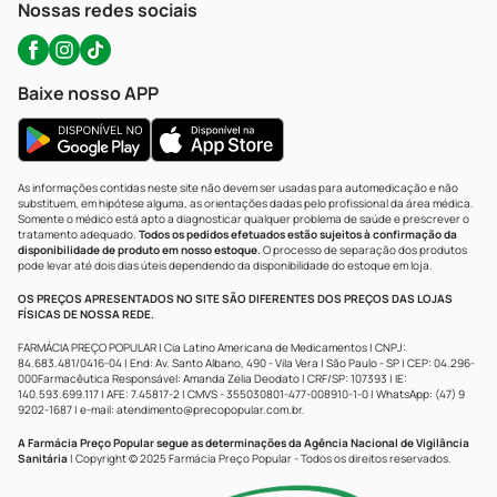
Nossas redes sociais
Baixe nosso APP
As informações contidas neste site não devem ser usadas para automedicação e não
substituem, em hipótese alguma, as orientações dadas pelo profissional da área médica.
Somente o médico está apto a diagnosticar qualquer problema de saúde e prescrever o
tratamento adequado.
Todos os pedidos efetuados estão sujeitos à confirmação da
disponibilidade de produto em nosso estoque.
O processo de separação dos produtos
pode levar até dois dias úteis dependendo da disponibilidade do estoque em loja.
OS PREÇOS APRESENTADOS NO SITE SÃO DIFERENTES DOS PREÇOS DAS LOJAS
FÍSICAS DE NOSSA REDE.
FARMÁCIA PREÇO POPULAR | Cia Latino Americana de Medicamentos | CNPJ:
84.683.481/0416-04 | End: Av. Santo Albano, 490 - Vila Vera | São Paulo - SP | CEP: 04.296-
000Farmacêutica Responsável: Amanda Zelia Deodato | CRF/SP: 107393 | IE:
140.593.699.117 | AFE: 7.45817-2 | CMVS - 355030801-477-008910-1-0 | WhatsApp: (47) 9
9202-1687 | e-mail:
atendimento@precopopular.com.br
.
A Farmácia Preço Popular segue as determinações da Agência Nacional de Vigilância
Sanitária
| Copyright © 2025 Farmácia Preço Popular - Todos os direitos reservados.