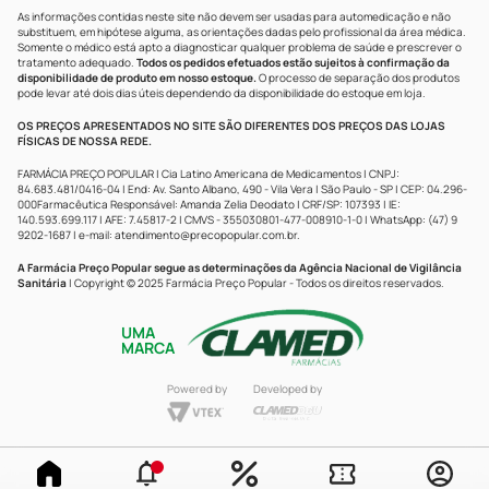
As informações contidas neste site não devem ser usadas para automedicação e não
substituem, em hipótese alguma, as orientações dadas pelo profissional da área médica.
Somente o médico está apto a diagnosticar qualquer problema de saúde e prescrever o
tratamento adequado.
Todos os pedidos efetuados estão sujeitos à confirmação da
disponibilidade de produto em nosso estoque.
O processo de separação dos produtos
pode levar até dois dias úteis dependendo da disponibilidade do estoque em loja.
OS PREÇOS APRESENTADOS NO SITE SÃO DIFERENTES DOS PREÇOS DAS LOJAS
FÍSICAS DE NOSSA REDE.
FARMÁCIA PREÇO POPULAR | Cia Latino Americana de Medicamentos | CNPJ:
84.683.481/0416-04 | End: Av. Santo Albano, 490 - Vila Vera | São Paulo - SP | CEP: 04.296-
000Farmacêutica Responsável: Amanda Zelia Deodato | CRF/SP: 107393 | IE:
140.593.699.117 | AFE: 7.45817-2 | CMVS - 355030801-477-008910-1-0 | WhatsApp: (47) 9
9202-1687 | e-mail:
atendimento@precopopular.com.br
.
A Farmácia Preço Popular segue as determinações da Agência Nacional de Vigilância
Sanitária
| Copyright © 2025 Farmácia Preço Popular - Todos os direitos reservados.
UMA
MARCA
Powered by
Developed by