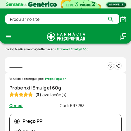
Procurar no site
Medicamentos
Inflamação
Probenxil Emulgel 60g
Vendido e entregue por:
Preço Popular
Probenxil Emulgel 60g
(
3
)
Cód
:
697283
Cimed
Preço PP