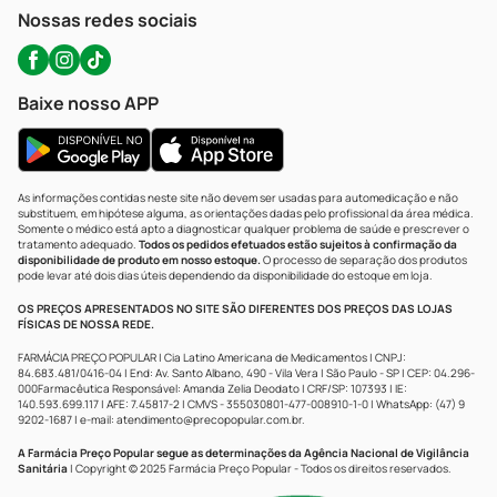
Atendimento@precopopular.com.br
Nossas redes sociais
Baixe nosso APP
As informações contidas neste site não devem ser usadas para automedicação e não
substituem, em hipótese alguma, as orientações dadas pelo profissional da área médica.
Somente o médico está apto a diagnosticar qualquer problema de saúde e prescrever o
tratamento adequado.
Todos os pedidos efetuados estão sujeitos à confirmação da
disponibilidade de produto em nosso estoque.
O processo de separação dos produtos
pode levar até dois dias úteis dependendo da disponibilidade do estoque em loja.
OS PREÇOS APRESENTADOS NO SITE SÃO DIFERENTES DOS PREÇOS DAS LOJAS
FÍSICAS DE NOSSA REDE.
FARMÁCIA PREÇO POPULAR | Cia Latino Americana de Medicamentos | CNPJ:
84.683.481/0416-04 | End: Av. Santo Albano, 490 - Vila Vera | São Paulo - SP | CEP: 04.296-
000Farmacêutica Responsável: Amanda Zelia Deodato | CRF/SP: 107393 | IE:
140.593.699.117 | AFE: 7.45817-2 | CMVS - 355030801-477-008910-1-0 | WhatsApp: (47) 9
9202-1687 | e-mail:
atendimento@precopopular.com.br
.
A Farmácia Preço Popular segue as determinações da Agência Nacional de Vigilância
Sanitária
| Copyright © 2025 Farmácia Preço Popular - Todos os direitos reservados.