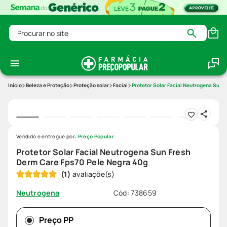
Procurar no site
Beleza e Proteção
Proteção solar
Facial
Protetor Solar Facial Neutrogena Sun 
Vendido e entregue por:
Preço Popular
Protetor Solar Facial Neutrogena Sun Fresh
Derm Care Fps70 Pele Negra 40g
(
1
)
Cód
:
738659
Neutrogena
Preço PP