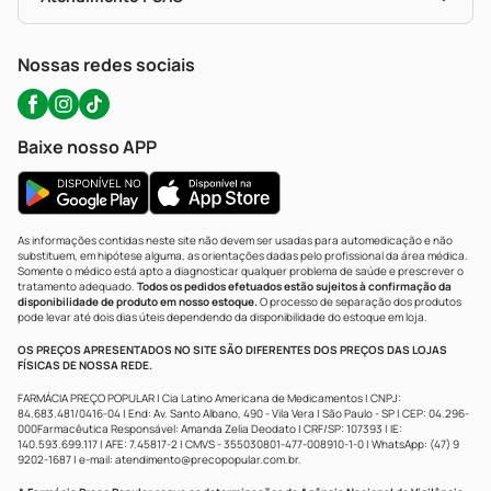
Política De Privacidade
WhatsApp (47) 9202-1687
Atendimento@precopopular.com.br
Nossas redes sociais
Baixe nosso APP
As informações contidas neste site não devem ser usadas para automedicação e não
substituem, em hipótese alguma, as orientações dadas pelo profissional da área médica.
Somente o médico está apto a diagnosticar qualquer problema de saúde e prescrever o
tratamento adequado.
Todos os pedidos efetuados estão sujeitos à confirmação da
disponibilidade de produto em nosso estoque.
O processo de separação dos produtos
pode levar até dois dias úteis dependendo da disponibilidade do estoque em loja.
OS PREÇOS APRESENTADOS NO SITE SÃO DIFERENTES DOS PREÇOS DAS LOJAS
FÍSICAS DE NOSSA REDE.
FARMÁCIA PREÇO POPULAR | Cia Latino Americana de Medicamentos | CNPJ:
84.683.481/0416-04 | End: Av. Santo Albano, 490 - Vila Vera | São Paulo - SP | CEP: 04.296-
000Farmacêutica Responsável: Amanda Zelia Deodato | CRF/SP: 107393 | IE:
140.593.699.117 | AFE: 7.45817-2 | CMVS - 355030801-477-008910-1-0 | WhatsApp: (47) 9
9202-1687 | e-mail:
atendimento@precopopular.com.br
.