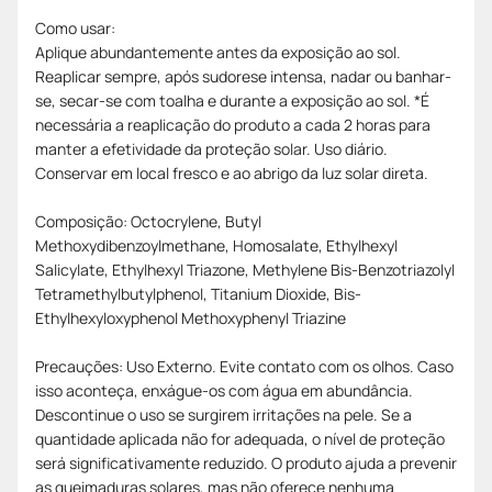
Como usar:
Aplique abundantemente antes da exposição ao sol.
Reaplicar sempre, após sudorese intensa, nadar ou banhar-
se, secar-se com toalha e durante a exposição ao sol. *É
necessária a reaplicação do produto a cada 2 horas para
manter a efetividade da proteção solar. Uso diário.
Conservar em local fresco e ao abrigo da luz solar direta.
Composição: Octocrylene, Butyl
Methoxydibenzoylmethane, Homosalate, Ethylhexyl
Salicylate, Ethylhexyl Triazone, Methylene Bis-Benzotriazolyl
Tetramethylbutylphenol, Titanium Dioxide, Bis-
Ethylhexyloxyphenol Methoxyphenyl Triazine
Precauções: Uso Externo. Evite contato com os olhos. Caso
isso aconteça, enxágue-os com água em abundância.
Descontinue o uso se surgirem irritações na pele. Se a
quantidade aplicada não for adequada, o nível de proteção
será significativamente reduzido. O produto ajuda a prevenir
as queimaduras solares, mas não oferece nenhuma